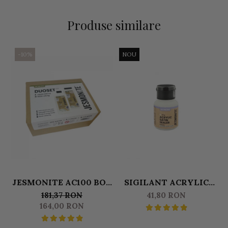
Produse similare
-10%
NOU
JESMONITE AC100 BOX
SIGILANT ACRYLIC
DUOSET 0,500 L LICHID
SEALER SATIN (FINISAJ
181,37 RON
41,80 RON
& 1250 KG BAZA
MAT) JESMONITE
G
164,00 RON
PENTRU AC100 50 GR