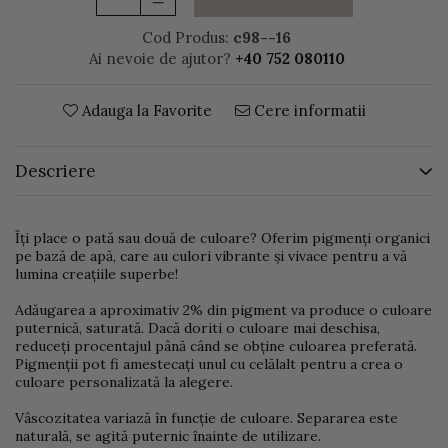
Cod Produs:
c98--16
Ai nevoie de ajutor?
+40 752 080110
Adauga la Favorite
Cere informatii
Descriere
Îți place o pată sau două de culoare? Oferim pigmenți organici
pe bază de apă, care au culori vibrante și vivace pentru a vă
lumina creațiile superbe!
Adăugarea a aproximativ 2% din pigment va produce o culoare
puternică, saturată. Dacă doriti o culoare mai deschisa,
reduceți procentajul până când se obține culoarea preferată.
Pigmenții pot fi amestecați unul cu celălalt pentru a crea o
culoare personalizată la alegere.
Vâscozitatea variază în funcție de culoare. Separarea este
naturală, se agită puternic înainte de utilizare.