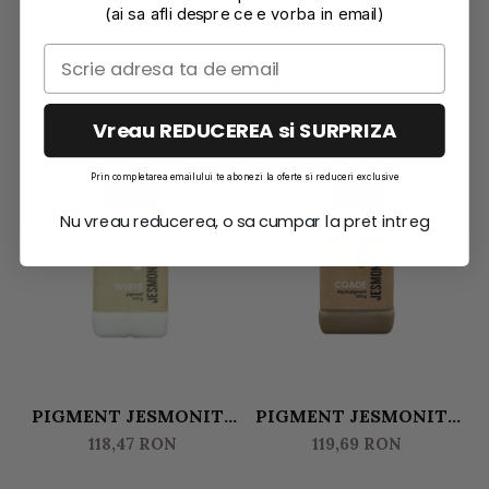
(ai sa afli despre ce e vorba in email)
Recomandari
Vreau REDUCEREA si SURPRIZA
Prin completarea emailului te abonezi la oferte si reduceri exclusive
Nu vreau reducerea, o sa cumpar la pret intreg
PIGMENT JESMONITE
PIGMENT JESMONITE
PE BAZA DE APA 200 GR
PE BAZA DE APA 200
118,47 RON
119,69 RON
CULOARE ALB
GR- CULOARE COADE