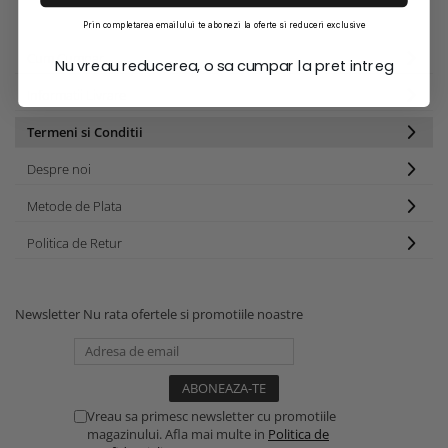
Prin completarea emailului te abonezi la oferte si reduceri exclusive
Cum Cumpar
Nu vreau reducerea, o sa cumpar la pret intreg
Informatii Livrare
Termeni si Conditii
Despre noi
Metode de Plata
Politica de Retur
Newsletter
Nu rata ofertele si promotiile noastre
Vreau sa primesc newsletter cu promotiile
magazinului. Afla mai multe in
Politica de