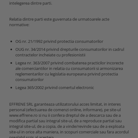
intelegerea dintre parti.
Relatia dintre parti este guvernata de urmatoarele acte
normative:
OG nr. 21/1992 privind protectia consumatorilor
OUG nr. 34/2014 privind drepturile consumatorilor in cadrul
contractelor incheiate cu profesionistii
Legea nr. 363/2007 privind combaterea practicilor incorecte
ale comerciantilor in relatia cu consumatorii si armonizarea
reglementarilor cu legislatia europeana privind protectia
consumatorilor
Legea 365/2002 privind comertul electronic
EFFRENE SRL garanteaza utilizatorului acces limitat, in interes
personal (efectuarea de comenzi online, informare), pe site-ul
www.effrene.ro si nu ii confera dreptul de a descarca sau de a
modifica partial sau integral site-ul, de a reproduce partial sau
integral site-ul, de a copia, de a vinde/revinde sau de a exploata
site-ul in orice alta maniera, in scopuri comerciale sau fara acordul
prealabil scris al acesteia.