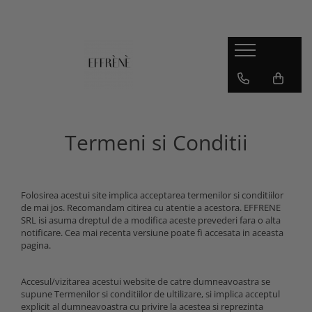
JESMONITE
Reslin
Workshop, Ghid si Curs video
Material
Accesorii si pigmenti
Pigmenti
Jesmonite AC100
Termeni si Conditii
Jesmonite AC730
Jesmonite AC84
Kituri pentru incepatori Jesmonite
Folosirea acestui site implica acceptarea termenilor si conditiilor
Sigilanti
de mai jos. Recomandam citirea cu atentie a acestora. EFFRENE
SRL isi asuma dreptul de a modifica aceste prevederi fara o alta
notificare. Cea mai recenta versiune poate fi accesata in aceasta
pagina.
Accesul/vizitarea acestui website de catre dumneavoastra se
supune Termenilor si conditiilor de ultilizare, si implica acceptul
explicit al dumneavoastra cu privire la acestea si reprezinta