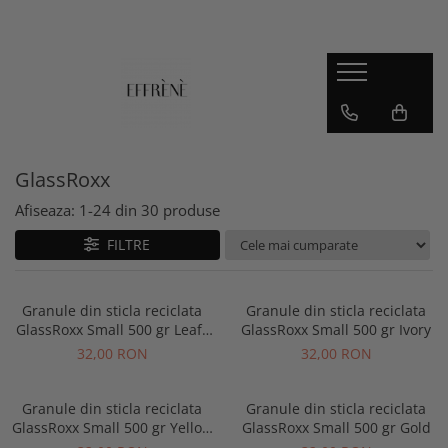
JESMONITE
Reslin
Workshop, Ghid si Curs video
Material
Accesorii si pigmenti
Pigmenti
Jesmonite AC100
GlassRoxx
Jesmonite AC730
Afiseaza:
1-
24
din
30
produse
Jesmonite AC84
FILTRE
Kituri pentru incepatori Jesmonite
Sigilanti
Granule din sticla reciclata
Granule din sticla reciclata
GlassRoxx Small 500 gr Leafy
GlassRoxx Small 500 gr Ivory
Green
32,00 RON
32,00 RON
Granule din sticla reciclata
Granule din sticla reciclata
GlassRoxx Small 500 gr Yellow
GlassRoxx Small 500 gr Gold
Orange