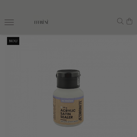
JESMONITE
Reslin
Workshop, Ghid si Curs video
Material
NOU
Accesorii si pigmenti
Pigmenti
Jesmonite AC100
Jesmonite AC730
Jesmonite AC84
Kituri pentru incepatori Jesmonite
Sigilanti