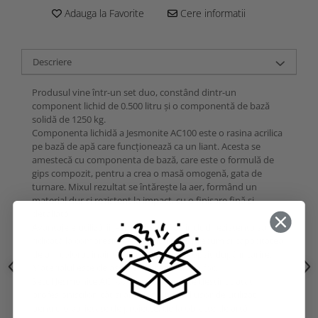
Adauga la Favorite
Cere informatii
Descriere
Produsul vine într-un set duo, constând dintr-un
component lichid de 0.500 litru și o componentă de bază
solidă de 1250 kg.
Componenta lichidă a Jesmonite AC100 este o rasina acrilica
pe bază de apă care funcționează ca un liant. Acesta se
amestecă cu componenta de bază, care este o formulă de
gips compozit, pentru a crea o masă omogenă, gata de
turnare. Mixul rezultat se întărește la aer, formând un
material dur și rezistent la impact, cu o finisare fină și
detaliată.
Avantajele utilizării Jesmonite AC100 includ rezistența sa
ridicată la compresiune și flexibilitate, precum și capacitatea
de a fi colorat inainte de turnare sau vopsit după întărire.
Materialul este de asemenea rezistent la foc.
Setul Jesmonite AC100 Box Duoset este destinat atât
profesioniștilor, cât și amatorilor, fiind ușor de utilizat
pentru o varietate de proiecte, de la obiecte de artă