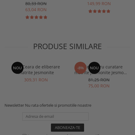
artisan
AC100 500 gr
80,33 RON
149,99 RON
63,04 RON
PRODUSE SIMILARE
APW Ceara de eliberare
Solutie pentru curatare
NOU
-8%
NOU
matrite Jesmonite
matrite Jesmonite Jesmo
Cleaner 0.500 L
309,31 RON
81,25 RON
75,00 RON
Newsletter
Nu rata ofertele si promotiile noastre