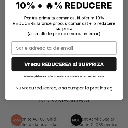
decorative la elemente funcționale în designul de interior.
10% + 🔥% REDUCERE
Informatii conformitate produs
Pentru prima ta comanda, iti oferim 10%
Review-uri
(1)
REDUCERE la orice produs comandat + o reducere
surpriza
(ai sa afli despre ce e vorba in email)
Vreau REDUCEREA si SURPRIZA
Prin completarea emailului te abonezi la oferte si reduceri exclusive
Nu vreau reducerea, o sa cumpar la pret intreg
RECOMANDARI
Jesmonite AC100: Ghid
Sigilant Acrylic Sealer
-22%
NOU
complet de la novice la
Jesmonite GLOSS pentru