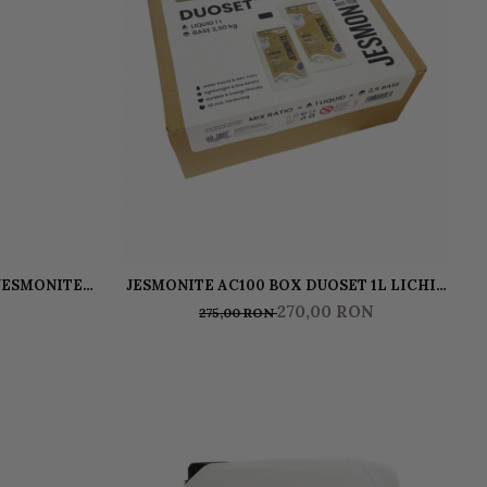
 JESMONITE
JESMONITE AC100 BOX DUOSET 1L LICHID
00 GR
& 2,5KG BAZA
270,00 RON
275,00 RON