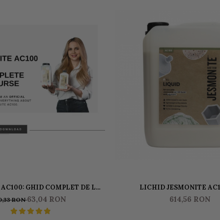
AC100: GHID COMPLET DE LA
LICHID JESMONITE AC1
OVICE LA ARTISAN
63,04 RON
614,56 RON
0,33 RON