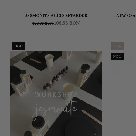
JESMONITE AC100 RETARDER
APW CEA
106,58 RON
108,86 RON
NOU
-8%
NOU