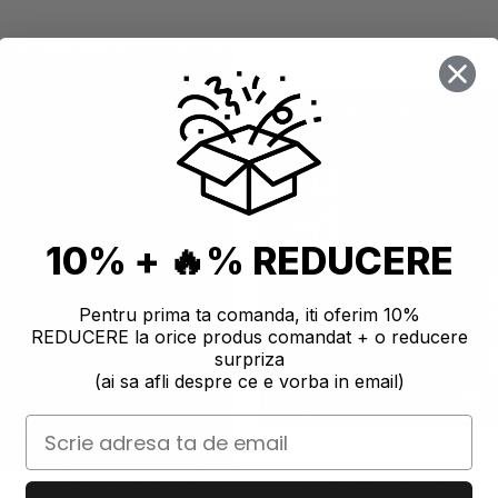
10% + 🔥% REDUCERE
Pentru prima ta comanda, iti oferim 10%
REDUCERE la orice produs comandat + o reducere
surpriza
(ai sa afli despre ce e vorba in email)
AC100 BOX DUOSET 5 L LICHID
BAZĂ JESMONITE AC100