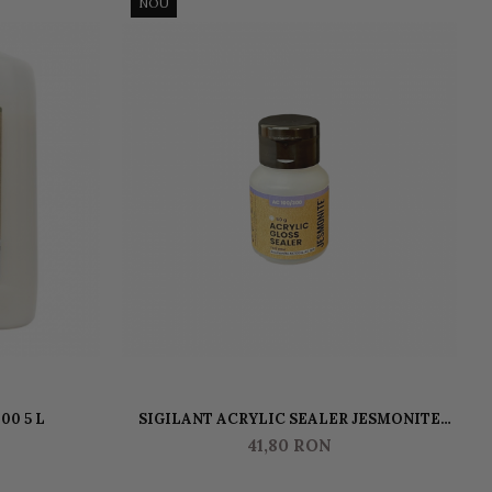
NOU
00 5 L
SIGILANT ACRYLIC SEALER JESMONITE
GLOSS PENTRU AC100 50 GR
41,80 RON