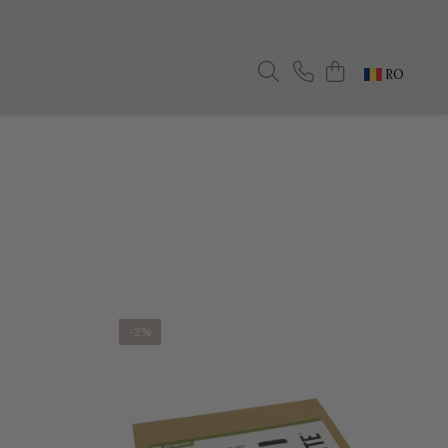
RO
-2%