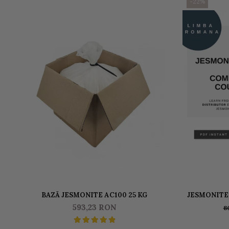
-22%
BAZĂ JESMONITE AC100 25 KG
JESMONITE 
N
593,23 RON
8