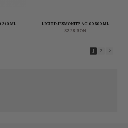
 240 ML
LICHID JESMONITE AC100 500 ML
82,28 RON
1
2