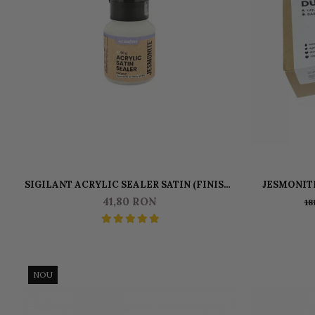
SIGILANT ACRYLIC SEALER SATIN (FINISAJ
JESMONITE
MAT) JESMONITE PENTRU AC100 50 GR
LI
41,80 RON
18
NOU