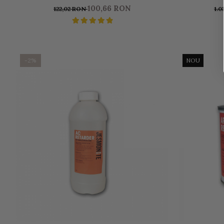
DESPRE LUCRUL CU ECO-RĂȘINĂ
100,66 RON
122,02 RON
1.0
-2%
NOU