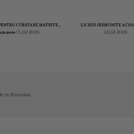
PENTRU CURATARE MATRITE
LICHID JESMONITE AC100
TE JESMO CLEANER 0.500 L
75,00 RON
50,53 RON
1,25 RON
ile in Romania