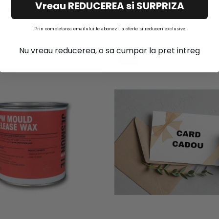
Vreau REDUCEREA si SURPRIZA
& 12,5 KG BAZA
951,00 RON
77,78 RON
36,11 RON
Prin completarea emailului te abonezi la oferte si reduceri exclusive
Nu vreau reducerea, o sa cumpar la pret intreg
NOU