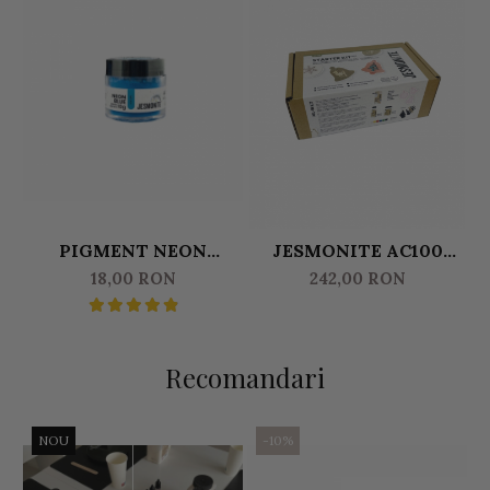
PIGMENT NEON
JESMONITE AC100
PULBERE 10 GR
MINIKIT - SET
18,00 RON
242,00 RON
JESMONITE ALBASTRU
CRACIUN 1
Recomandari
NOU
-10%