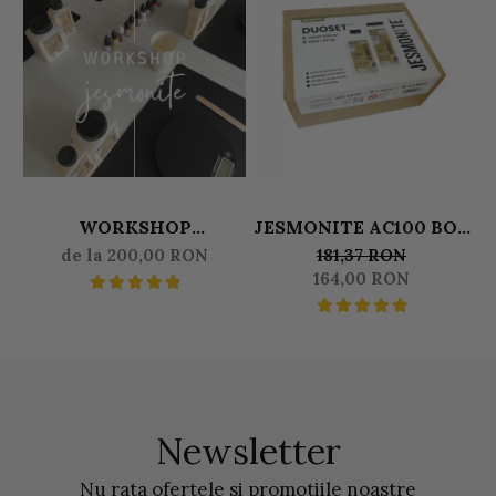
WORKSHOP
JESMONITE AC100 BOX
J
JESMONITE
DUOSET 0,500 L LICHID
de la 200,00 RON
181,37 RON
& 1250 KG BAZA
164,00 RON
Newsletter
Nu rata ofertele si promotiile noastre