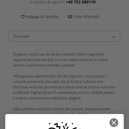
Ai nevoie de ajutor?
+40 752 080110
Adauga la Favorite
Cere informatii
Descriere
Îți place o pată sau două de culoare? Oferim pigmenți
organici pe bază de apă, care au culori vibrante și vivace
pentru a vă lumina creațiile superbe!
Adăugarea a aproximativ 2% din pigment va produce o
culoare puternică, saturată. Dacă doriti o culoare mai
deschisa, reduceți procentajul până când se obține culoarea
preferată. Pigmenții pot fi amestecați unul cu celălalt pentru
a crea o culoare personalizată la alegere.
Vâscozitatea variază în funcție de culoare. Separarea este
naturală, se agită puternic înainte de utilizare.
Pigmenții se pot îngroșa ușor în timp și pot fi subțiați prin