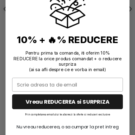
plasarea recipientului în apă caldă și agitarea recipientului.
Nu adăugați apă in pigmenți.
Pigmenții sunt disponibili pentru achiziționare în sticle de
10gr and 200 gr.
Putem aduce la comanda si in sticle de 1 kg; ne puteti
contacta prin email
office@effrene.ro
10% + 🔥% REDUCERE
Termenul de valabilitate al pigmentului Jesmonite este de 12
Pentru prima ta comanda, iti oferim 10%
luni de la data afișată pe ambalaj.
REDUCERE la orice produs comandat + o reducere
surpriza
Effrene este unicul distribuitor oficial Jesmonite in Romania.
(ai sa afli despre ce e vorba in email)
Informatii conformitate produs
Caracteristici
Review-uri
(0)
Vreau REDUCEREA si SURPRIZA
Prin completarea emailului te abonezi la oferte si reduceri exclusive
Nu vreau reducerea, o sa cumpar la pret intreg