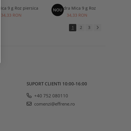
ica 9 g Roz piersica
Pudra Mica 9 g Roz
NOU
34,33 RON
34,33 RON
1
2
3
SUPORT CLIENTI
10:00-16:00
+40 752 080110
comenzi@effrene.ro