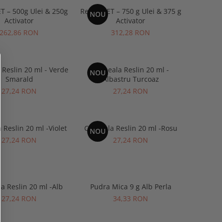
ET – 500g Ulei & 250g
Reslin SET – 750 g Ulei & 375 g
NOU
Activator
Activator
262,86 RON
312,28 RON
 Reslin 20 ml - Verde
Cerneala Reslin 20 ml -
NOU
Smarald
Albastru Turcoaz
27,24 RON
27,24 RON
 Reslin 20 ml -Violet
Cerneala Reslin 20 ml -Rosu
NOU
27,24 RON
27,24 RON
a Reslin 20 ml -Alb
Pudra Mica 9 g Alb Perla
27,24 RON
34,33 RON