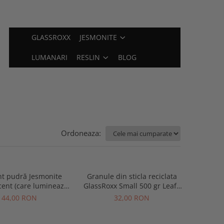
GLASSROXX
JESMONITE
LUMANARI
RESLIN
BLOG
Ordoneaza:
t pudră Jesmonite
Granule din sticla reciclata
cent (care luminează
GlassRoxx Small 500 gr Leafy
 întuneric) 10 g
Green
44,00 RON
32,00 RON