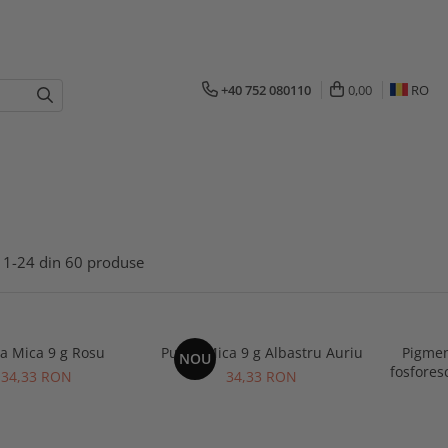
+40 752 080110
0,00
RO
1-
24
din
60
produse
a Mica 9 g Rosu
Pudra Mica 9 g Albastru Auriu
Pigmen
NOU
fosfores
34,33 RON
34,33 RON
în