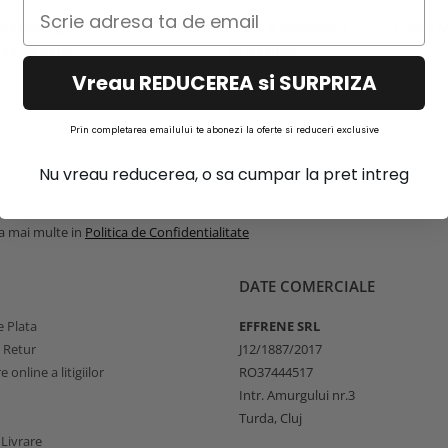
a Mica 9 g Auriu
Pudra Mica 9 g Portocaliu
Pudra M
34,33 RON
34,33 RON
Vreau REDUCEREA si SURPRIZA
Prin completarea emailului te abonezi la oferte si reduceri exclusive
Nu vreau reducerea, o sa cumpar la pret intreg
la mai multe in
Politica de Confidentialitate
DATE COMERCIALE
 Plata
EFFRENE SRL
e Retur
J12/1887/2017
 online a litigiilor
RO37444517
Intr. Amurgului nr.3
Turda, Cluj
 Livrare