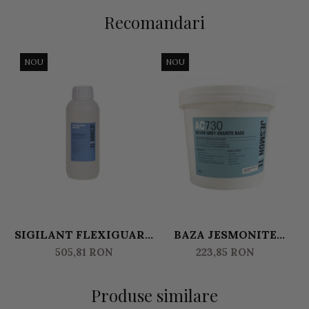
Recomandari
NOU
NOU
SIGILANT FLEXIGUARD
BAZA JESMONITE
SEALER PENTRU
AC730
505,81 RON
223,85 RON
JESMONITE AC730
Produse similare