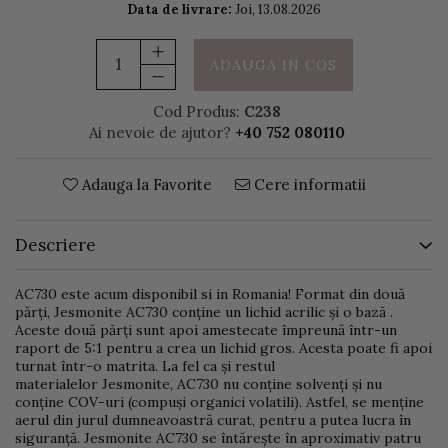
Data de livrare:
Joi, 13.08.2026
ADAUGA IN COS
Cod Produs:
C238
Ai nevoie de ajutor?
+40 752 080110
Adauga la Favorite
Cere informatii
Descriere
AC730 este acum disponibil si in Romania! Format din două
părți, Jesmonite AC730 conține un lichid acrilic și o bază .
Aceste două părți sunt apoi amestecate împreună într-un
raport de 5:1 pentru a crea un lichid gros. Acesta poate fi apoi
turnat într-o matrita. La fel ca și restul
materialelor Jesmonite, AC730 nu conține solvenți și nu
conține COV-uri (compuși organici volatili). Astfel, se menține
aerul din jurul dumneavoastră curat, pentru a putea lucra în
siguranță. Jesmonite AC730 se întărește în aproximativ patru