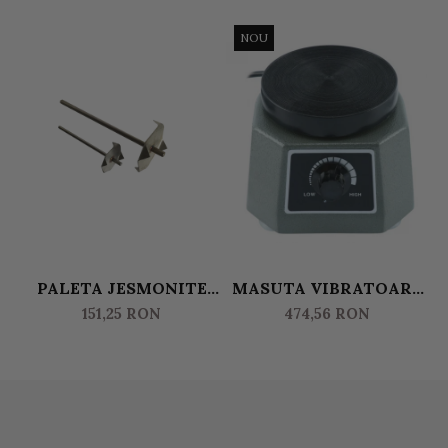
NOU
PALETA JESMONITE
MASUTA VIBRATOARE
PENTRU AMESTECARE
PENTRU ELIMINAREA
151,25 RON
474,56 RON
RASINA - MICA
BULELOR DE AER
JESMONITE