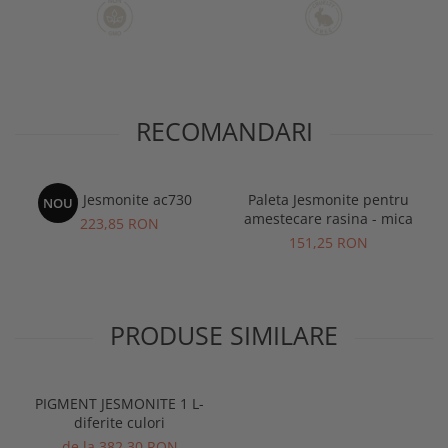
RECOMANDARI
Baza Jesmonite ac730
Paleta Jesmonite pentru
NOU
amestecare rasina - mica
223,85 RON
151,25 RON
PRODUSE SIMILARE
PIGMENT JESMONITE 1 L-
diferite culori
de la 382,30 RON