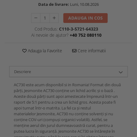
Data de livrare:
Luni, 10.08.2026
ADAUGA IN COS
Cod Produs:
C110-3-5721-64323
Ai nevoie de ajutor?
+40 752 080110
Adauga la Favorite
Cere informatii
Descriere
AC730 este acum disponibil si in Romania! Format din două
părți, Jesmonite AC730 conține un lichid acrilic și o bază .
Aceste două părți sunt apoi amestecate împreună într-un
raport de 5:1 pentru a crea un lichid gros. Acesta poate fi
apoi turnat într-o matrita. La fel ca și restul
materialelor Jesmonite, AC730 nu conține solvenți și nu
conține COV-uri (compuși organici volatili). Astfel, se
menține aerul din jurul dumneavoastră curat, pentru a
putea lucra în siguranță. Jesmonite AC730 se întărește în