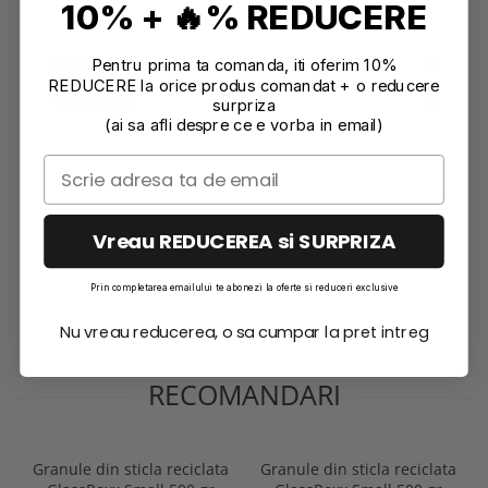
10% + 🔥% REDUCERE
Informatii conformitate produs
Caracteristici
Pentru prima ta comanda, iti oferim 10%
REDUCERE la orice produs comandat + o reducere
Review-uri
(0)
surpriza
(ai sa afli despre ce e vorba in email)
Vreau REDUCEREA si SURPRIZA
Prin completarea emailului te abonezi la oferte si reduceri exclusive
Nu vreau reducerea, o sa cumpar la pret intreg
RECOMANDARI
Granule din sticla reciclata
Granule din sticla reciclata