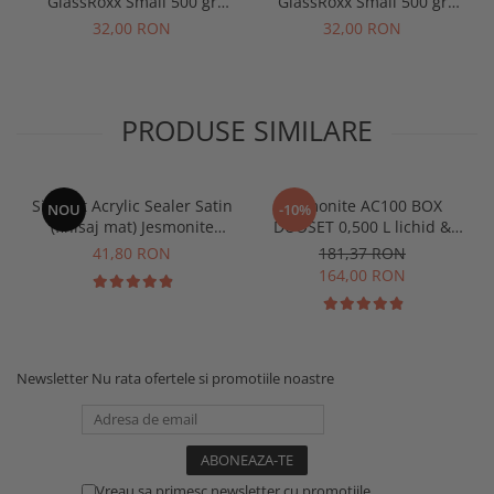
GlassRoxx Small 500 gr
GlassRoxx Small 500 gr
Pitch black
Leafy Green
32,00 RON
32,00 RON
PRODUSE SIMILARE
Sigilant Acrylic Sealer Satin
Jesmonite AC100 BOX
NOU
-10%
(finisaj mat) Jesmonite
DUOSET 0,500 L lichid &
pentru AC100 50 gr
1250 Kg Baza
41,80 RON
181,37 RON
164,00 RON
Newsletter
Nu rata ofertele si promotiile noastre
Vreau sa primesc newsletter cu promotiile