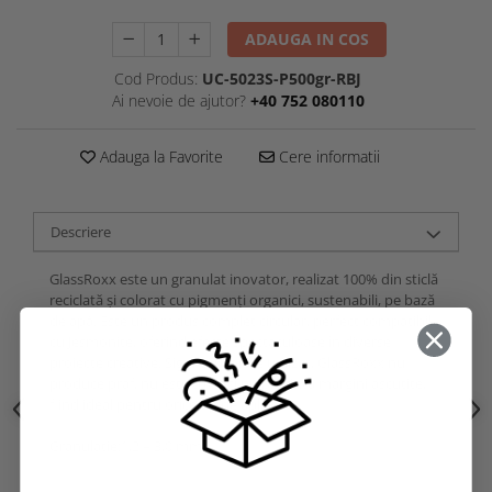
ADAUGA IN COS
Cod Produs:
UC-5023S-P500gr-RBJ
Ai nevoie de ajutor?
+40 752 080110
Adauga la Favorite
Cere informatii
Descriere
GlassRoxx este un granulat inovator, realizat 100% din sticlă
reciclată și colorat cu pigmenți organici, sustenabili, pe bază
de apă. Este un produs complet circular, perfect compatibil
cu Jesmonite, oferind efecte spectaculoase în diverse
proiecte creative. Sigur și ușor de utilizat, GlassRoxx nu
produce praf, nu este toxic și nu prezintă margini ascuțite,
fiind ideal pentru orice tip de aplicare.
Granulatie:1,2 – 3,0 mm