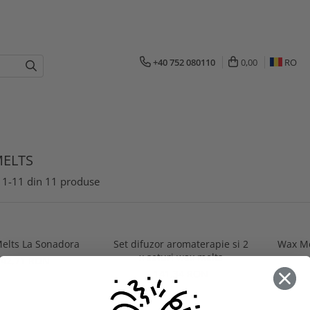
+40 752 080110
0,00
RO
ELTS
1-
11
din
11
produse
elts La Sonadora
Set difuzor aromaterapie si 2
Wax Me
x seturi wax melts
42,71 RON
141,34 RON