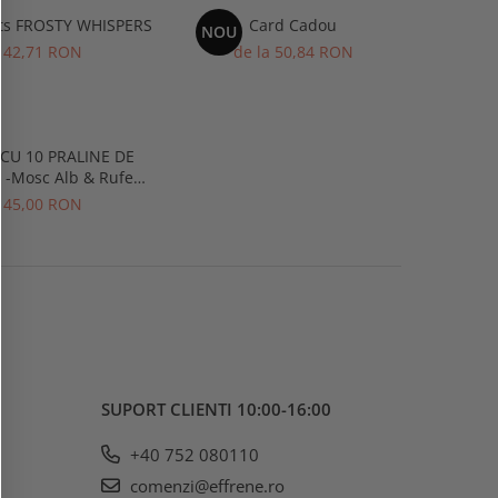
ts FROSTY WHISPERS
Card Cadou
NOU
42,71 RON
de la 50,84 RON
 CU 10 PRALINE DE
 -Mosc Alb & Rufe
Curate
45,00 RON
SUPORT CLIENTI
10:00-16:00
+40 752 080110
comenzi@effrene.ro