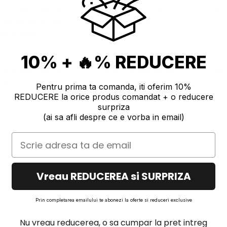
CU 15 PRALINE DE
Wax Melts CHRISTMAS OUD
Wax Mel
EARA - Aer de Iarnă Curat
42,71 RON
59,99 RON
10% + 🔥% REDUCERE
CU 10 PRALINE DE
CUTIE CU 15 PRALINE DE
CUTIE
osc Floral & Santal
CEARA - Mosc Alb & Rufe
CEARA
Pentru prima ta comanda, iti oferim 10%
Curate
45,00 RON
59,99 RON
REDUCERE la orice produs comandat + o reducere
surpriza
(ai sa afli despre ce e vorba in email)
la mai multe in
Politica de Confidentialitate
Vreau REDUCEREA si SURPRIZA
DATE COMERCIALE
Prin completarea emailului te abonezi la oferte si reduceri exclusive
 Plata
EFFRENE SRL
e Retur
J12/1887/2017
Nu vreau reducerea, o sa cumpar la pret intreg