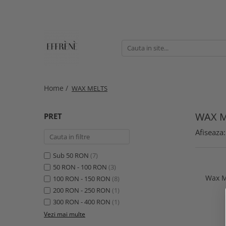
JESMONITE
Reslin
Workshop, Ghid si Curs video
Material
Accesorii si pigmenti
Pigmenti
Jesmonite AC100
Home /
WAX MELTS
Jesmonite AC730
WAX M
PRET
Jesmonite AC84
Afiseaza:
Kituri pentru incepatori Jesmonite
Sigilanti
Sub 50 RON
(7)
50 RON - 100 RON
(3)
Wax M
100 RON - 150 RON
(8)
200 RON - 250 RON
(1)
300 RON - 400 RON
(1)
Vezi mai multe