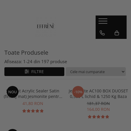
JESMONITE
Reslin
Workshop, Ghid si Curs video
Material
Accesorii si pigmenti
Pigmenti
Jesmonite AC100
Toate Produsele
Jesmonite AC730
Afiseaza:
1-
24
din
197
produse
Jesmonite AC84
FILTRE
Kituri pentru incepatori Jesmonite
Sigilanti
Sigilant Acrylic Sealer Satin
Jesmonite AC100 BOX DUOSET
NOU
-10%
(finisaj mat) Jesmonite pentru
0,500 L lichid & 1250 Kg Baza
AC100 50 gr
41,80 RON
181,37 RON
164,00 RON