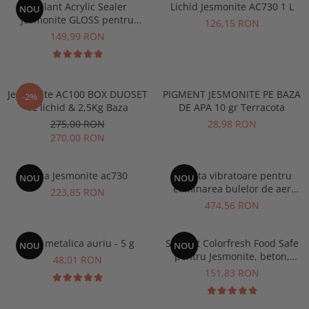
Sigilant Acrylic Sealer
Lichid Jesmonite AC730 1 L
NOU
Jesmonite GLOSS pentru
126,15 RON
AC100 500 gr
149,99 RON
Jesmonite AC100 BOX DUOSET
PIGMENT JESMONITE PE BAZA
-2%
1L lichid & 2,5Kg Baza
DE APA 10 gr Terracota
275,00 RON
28,98 RON
270,00 RON
Baza Jesmonite ac730
Masuta vibratoare pentru
NOU
NOU
eliminarea bulelor de aer
223,85 RON
Jesmonite
474,56 RON
Foita metalica auriu - 5 g
Sigilant Colorfresh Food Safe
NOU
NOU
pentru Jesmonite, beton,
48,01 RON
terrazzo- finisaj satinat
151,83 RON