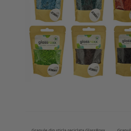
Granule din sticla reciclata GlassRoxx
Granule