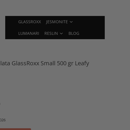
GLASSROXX
JESMONITE
LUMANARI
RESLIN
BLOG
clata GlassRoxx Small 500 gr Leafy
n
026