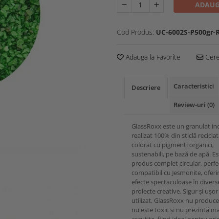
ADAUG
Cod Produs:
UC-6002S-P500gr-
Adauga la Favorite
Cere 
Caracteristici
Descriere
Review-uri
(0)
GlassRoxx este un granulat in
realizat 100% din sticlă reciclat
colorat cu pigmenți organici,
sustenabili, pe bază de apă. E
produs complet circular, perfe
compatibil cu Jesmonite, ofer
efecte spectaculoase în divers
proiecte creative. Sigur și ușor
utilizat, GlassRoxx nu produce
nu este toxic și nu prezintă ma