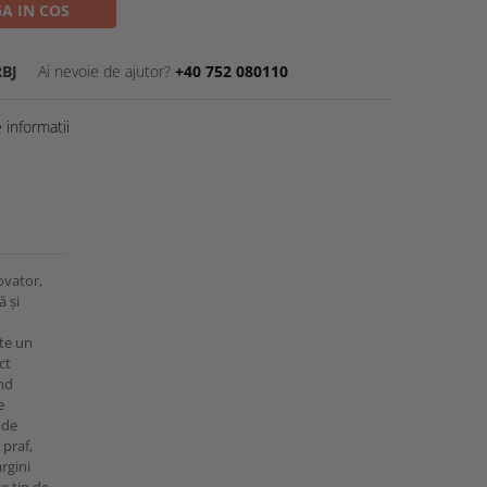
A IN COS
RBJ
Ai nevoie de ajutor?
+40 752 080110
informatii
ovator,
ă și
ste un
ct
ind
e
 de
 praf,
rgini