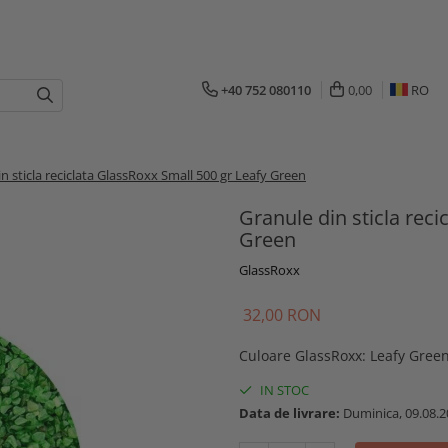
+40 752 080110
0,00
RO
n sticla reciclata GlassRoxx Small 500 gr Leafy Green
Granule din sticla reci
Green
GlassRoxx
32,00 RON
Culoare GlassRoxx
:
Leafy Gree
IN STOC
Data de livrare:
Duminica, 09.08.2