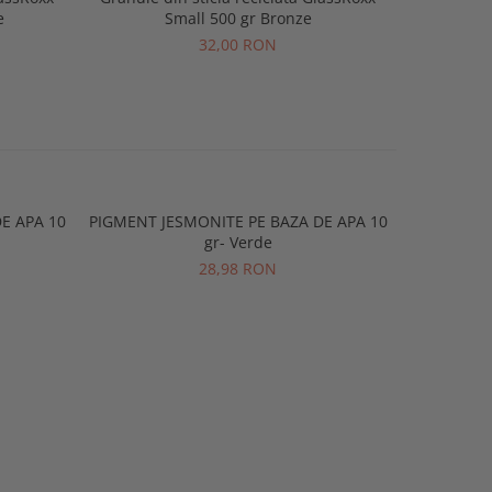
e
Small 500 gr Bronze
Sma
32,00 RON
E APA 10
PIGMENT JESMONITE PE BAZA DE APA 10
PIGMENT J
gr- Verde
28,98 RON