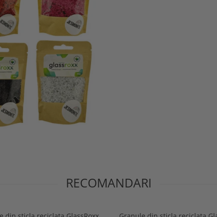
RECOMANDARI
 din sticla reciclata GlassRoxx
Granule din sticla reciclata G