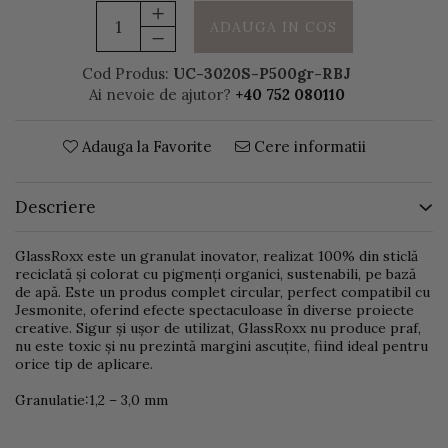
ADAUGA IN COS
Cod Produs:
UC-3020S-P500gr-RBJ
Ai nevoie de ajutor?
+40 752 080110
Adauga la Favorite
Cere informatii
Descriere
GlassRoxx este un granulat inovator, realizat 100% din sticlă
reciclată și colorat cu pigmenți organici, sustenabili, pe bază
de apă. Este un produs complet circular, perfect compatibil cu
Jesmonite, oferind efecte spectaculoase în diverse proiecte
creative. Sigur și ușor de utilizat, GlassRoxx nu produce praf,
nu este toxic și nu prezintă margini ascuțite, fiind ideal pentru
orice tip de aplicare.
Granulatie:1,2 – 3,0 mm