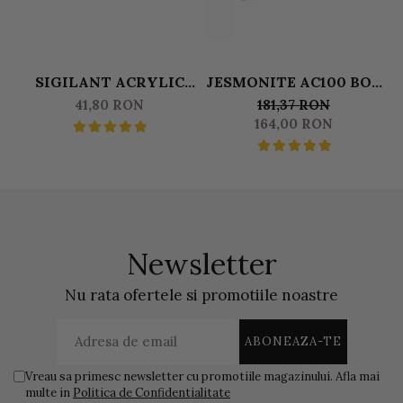
SIGILANT ACRYLIC
JESMONITE AC100 BOX
SEALER SATIN (FINISAJ
DUOSET 0,500 L LICHID
41,80 RON
181,37 RON
MAT) JESMONITE
& 1250 KG BAZA
G
164,00 RON
PENTRU AC100 50 GR
Newsletter
Nu rata ofertele si promotiile noastre
Vreau sa primesc newsletter cu promotiile magazinului. Afla mai
multe in
Politica de Confidentialitate