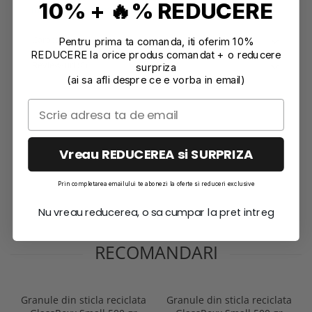
10% + 🔥% REDUCERE
Informatii conformitate produs
Caracteristici
Pentru prima ta comanda, iti oferim 10%
REDUCERE la orice produs comandat + o reducere
Review-uri
(0)
surpriza
(ai sa afli despre ce e vorba in email)
Vreau REDUCEREA si SURPRIZA
Prin completarea emailului te abonezi la oferte si reduceri exclusive
Nu vreau reducerea, o sa cumpar la pret intreg
RECOMANDARI
Granule din sticla reciclata
Granule din sticla reciclata