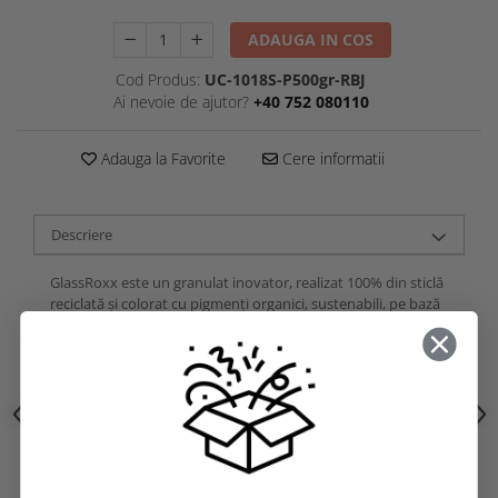
ADAUGA IN COS
Cod Produs:
UC-1018S-P500gr-RBJ
Ai nevoie de ajutor?
+40 752 080110
Adauga la Favorite
Cere informatii
Descriere
GlassRoxx este un granulat inovator, realizat 100% din sticlă
reciclată și colorat cu pigmenți organici, sustenabili, pe bază
de apă. Este un produs complet circular, perfect compatibil
cu Jesmonite, oferind efecte spectaculoase în diverse
proiecte creative. Sigur și ușor de utilizat, GlassRoxx nu
produce praf, nu este toxic și nu prezintă margini ascuțite,
fiind ideal pentru orice tip de aplicare.
Granulatie:1,2 – 3,0 mm