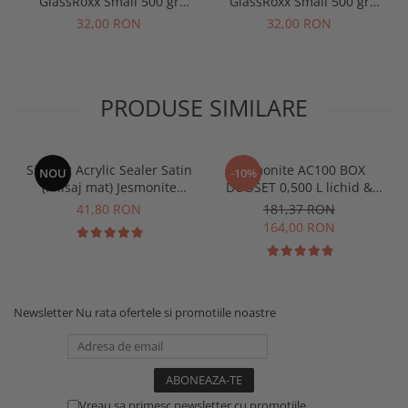
GlassRoxx Small 500 gr
GlassRoxx Small 500 gr
Whale blue
Pitch black
32,00 RON
32,00 RON
PRODUSE SIMILARE
Sigilant Acrylic Sealer Satin
Jesmonite AC100 BOX
NOU
-10%
(finisaj mat) Jesmonite
DUOSET 0,500 L lichid &
pentru AC100 50 gr
1250 Kg Baza
41,80 RON
181,37 RON
164,00 RON
Newsletter
Nu rata ofertele si promotiile noastre
Vreau sa primesc newsletter cu promotiile