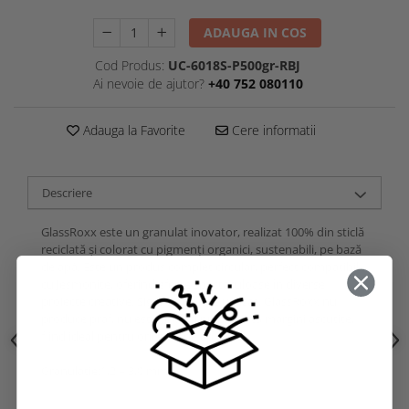
ADAUGA IN COS
Cod Produs:
UC-6018S-P500gr-RBJ
Ai nevoie de ajutor?
+40 752 080110
Adauga la Favorite
Cere informatii
Descriere
GlassRoxx este un granulat inovator, realizat 100% din sticlă
reciclată și colorat cu pigmenți organici, sustenabili, pe bază
de apă. Este un produs complet circular, perfect compatibil
cu Jesmonite, oferind efecte spectaculoase în diverse
proiecte creative. Sigur și ușor de utilizat, GlassRoxx nu
produce praf, nu este toxic și nu prezintă margini ascuțite,
fiind ideal pentru orice tip de aplicare.
Granulatie:1,2 – 3,0 mm