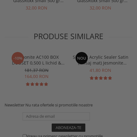
GlassRoxx Small 500 gr
GlassRoxx Small 500 gr
Whale blue
Pitch black
32,00 RON
32,00 RON
PRODUSE SIMILARE
Jesmonite AC100 BOX
Sigilant Acrylic Sealer Satin
-10%
NOU
DUOSET 0,500 L lichid &
(finisaj mat) Jesmonite
1250 Kg Baza
pentru AC100 50 gr
181,37 RON
41,80 RON
164,00 RON
Newsletter
Nu rata ofertele si promotiile noastre
Vreau sa primesc newsletter cu promotiile