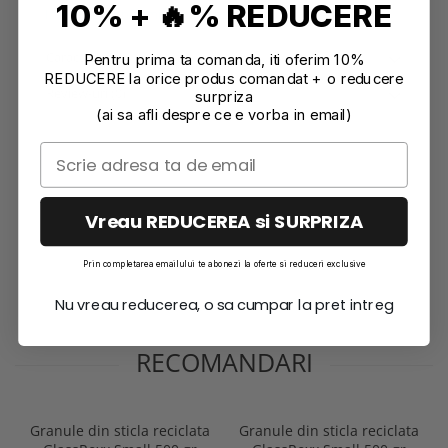
10% + 🔥% REDUCERE
Informatii conformitate produs
Caracteristici
Pentru prima ta comanda, iti oferim 10%
REDUCERE la orice produs comandat + o reducere
Review-uri
(0)
surpriza
(ai sa afli despre ce e vorba in email)
Vreau REDUCEREA si SURPRIZA
Prin completarea emailului te abonezi la oferte si reduceri exclusive
Nu vreau reducerea, o sa cumpar la pret intreg
RECOMANDARI
Granule din sticla reciclata
Granule din sticla reciclata