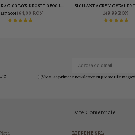
E AC100 BOX DUOSET 0,500 L
SIGILANT ACRYLIC SEALER 
ICHID & 1250 KG BAZA
GLOSS PENTRU AC100 5
164,00 RON
149,99 RON
81,37 RON
tre
Vreau sa primesc newsletter cu promotiile magazin
Date Comerciale
Plata
EFFRENE SRL