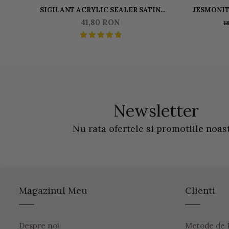
SIGILANT ACRYLIC SEALER SATIN
JESMONIT
(FINISAJ MAT) JESMONITE PENTRU AC100
L
41,80 RON
1
50 GR
Newsletter
Nu rata ofertele si promotiile noas
Magazinul Meu
Clienti
Despre noi
Metode de 