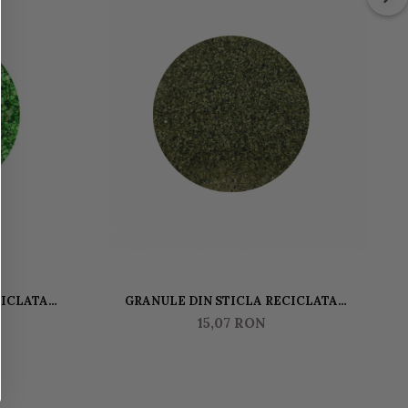
CICLATA
GRANULE DIN STICLA RECICLATA
EAFY GREEN
GLASSROXX SMALL 150 GR -OLIVE GREEN
GL
15,07 RON