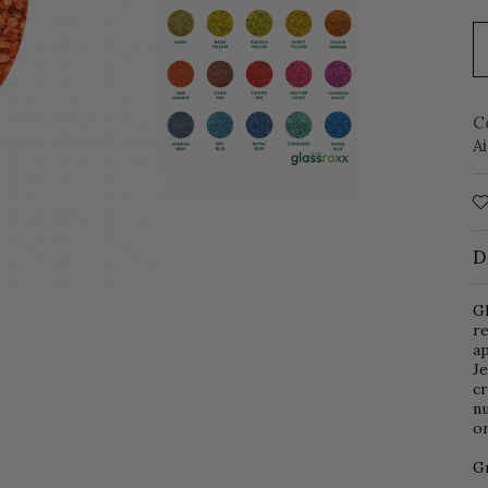
C
A
D
Gl
re
ap
Je
cr
nu
or
Gr