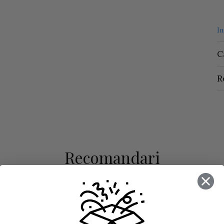
I
C
R
Recomandari