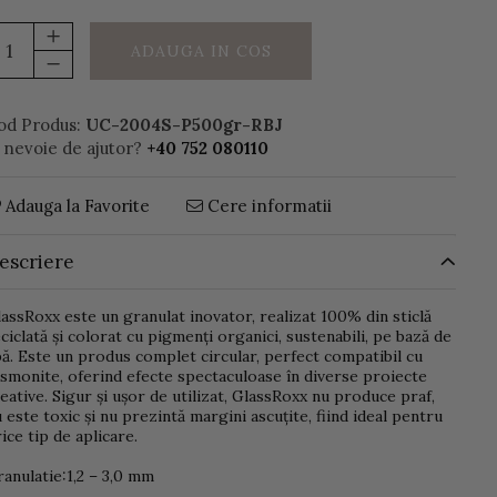
ADAUGA IN COS
od Produs:
UC-2004S-P500gr-RBJ
i nevoie de ajutor?
+40 752 080110
Adauga la Favorite
Cere informatii
escriere
assRoxx este un granulat inovator, realizat 100% din sticlă
ciclată și colorat cu pigmenți organici, sustenabili, pe bază de
ă. Este un produs complet circular, perfect compatibil cu
smonite, oferind efecte spectaculoase în diverse proiecte
eative. Sigur și ușor de utilizat, GlassRoxx nu produce praf,
 este toxic și nu prezintă margini ascuțite, fiind ideal pentru
ice tip de aplicare.
anulatie:1,2 – 3,0 mm