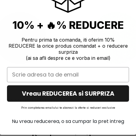
10% + 🔥% REDUCERE
Pentru prima ta comanda, iti oferim 10%
REDUCERE la orice produs comandat + o reducere
surpriza
(ai sa afli despre ce e vorba in email)
Vreau REDUCEREA si SURPRIZA
E DIN STICLA RECICLATA
GRANULE DIN STICLA RE
 SMALL 500 GR PITCH BLACK
GLASSROXX SMALL 500 GR L
32,00 RON
32,00 RON
Prin completarea emailului te abonezi la oferte si reduceri exclusive
Nu vreau reducerea, o sa cumpar la pret intreg