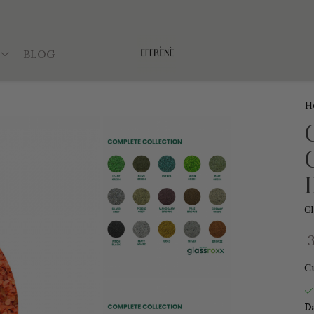
BLOG
H
G
C
Da