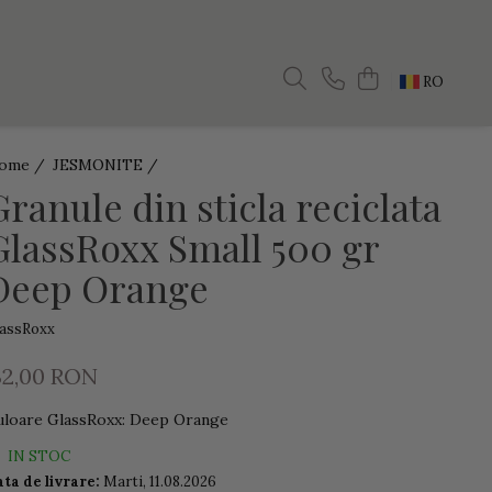
RO
ome /
JESMONITE /
Granule din sticla reciclata
GlassRoxx Small 500 gr
Deep Orange
lassRoxx
32,00 RON
uloare GlassRoxx
:
Deep Orange
IN STOC
ta de livrare:
Marti, 11.08.2026