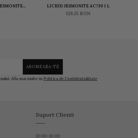
JESMONITE
LICHID JESMONITE AC730 1 L
JE
00 GR
126,15 RON
ului. Afla mai multe in
Politica de Confidentialitate
Suport Clienti
10:00-16:00