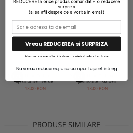
REDUCERE la orice produs comandat + o reducere
surpriza
(ai sa afli despre ce e vorba in email)
Vreau REDUCEREA si SURPRIZA
RECOMANDARI
Prin completarea emailului te abonezi la oferte si reduceri exclusive
Nu vreau reducerea, o sa cumpar la pret intreg
Pigment Neon Pulbere 10 gr
Pigment Neon Pulbere 10 gr
P
NOU
NOU
Jesmonite - Verde
Jesmonite - Galben
18,00 RON
18,00 RON
PRODUSE SIMILARE