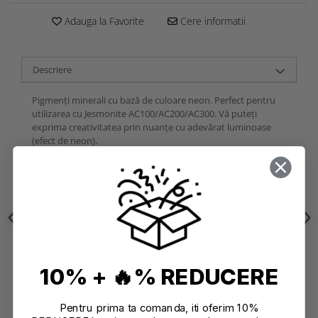
Adauga la Favorite
Cere informatii
Descriere
Pigmenți minerali cu bază de culoare neon. Perfect pentru
utilizarea cu Jesmonite AC100/AC200/AC300. Vă puteți
exprima creativitatea prin nuanțe cu adevărat luminoase
(efect de neon).
Atenție: nu lumineaza în întuneric! Pigmenți non-
fosforescenți.
Informatii conformitate produs
Caracteristici
Review-uri
(0)
10% + 🔥% REDUCERE
Pentru prima ta comanda, iti oferim 10%