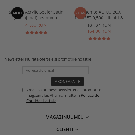
Sigilant Acrylic Sealer Satin
Jesmonite AC100 BOX
NOU
-10%
(finisaj mat) Jesmonite
DUOSET 0,500 L lichid &
pentru AC100 50 gr
1250 Kg Baza
41,80 RON
181,37 RON
164,00 RON
Newsletter
Nu rata ofertele si promotiile noastre
Vreau sa primesc newsletter cu promotiile
magazinului. Afla mai multe in
Politica de
Confidentialitate
MAGAZINUL MEU
CLIENTI