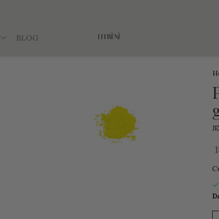
BLOG
H
J
C
Da