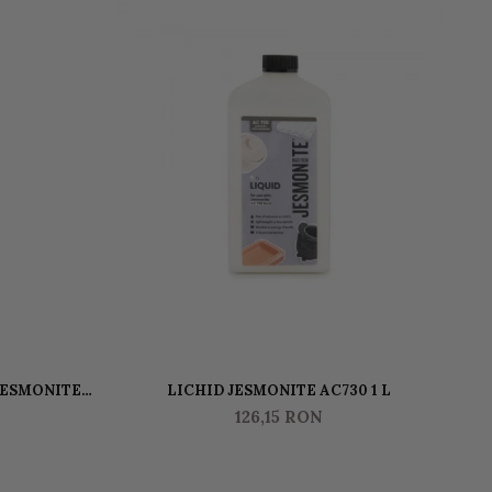
JESMONITE
LICHID JESMONITE AC730 1 L
JE
00 GR
126,15 RON