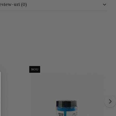
eview-uri
(0)
NOU