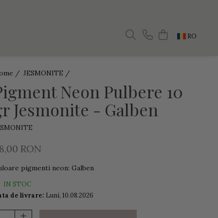
RO
ome /
JESMONITE /
Pigment Neon Pulbere 10
gr Jesmonite - Galben
ESMONITE
18,00 RON
uloare pigmenti neon
:
Galben
IN STOC
ta de livrare:
Luni, 10.08.2026