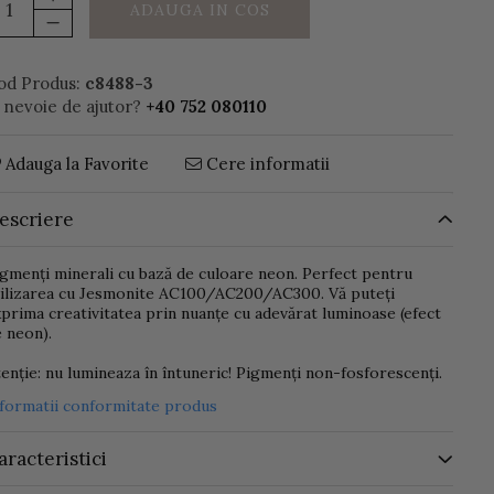
ADAUGA IN COS
od Produs:
c8488-3
i nevoie de ajutor?
+40 752 080110
Adauga la Favorite
Cere informatii
escriere
gmenți minerali cu bază de culoare neon. Perfect pentru
tilizarea cu Jesmonite AC100/AC200/AC300. Vă puteți
prima creativitatea prin nuanțe cu adevărat luminoase (efect
 neon).
enție: nu lumineaza în întuneric! Pigmenți non-fosforescenți.
nformatii conformitate produs
aracteristici