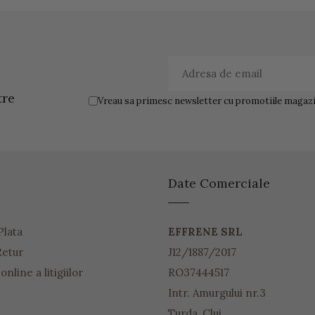
tre
Vreau sa primesc newsletter cu promotiile magazin
Date Comerciale
Plata
EFFRENE SRL
Retur
J12/1887/2017
nline a litigiilor
RO37444517
Intr. Amurgului nr.3
Turda, Cluj