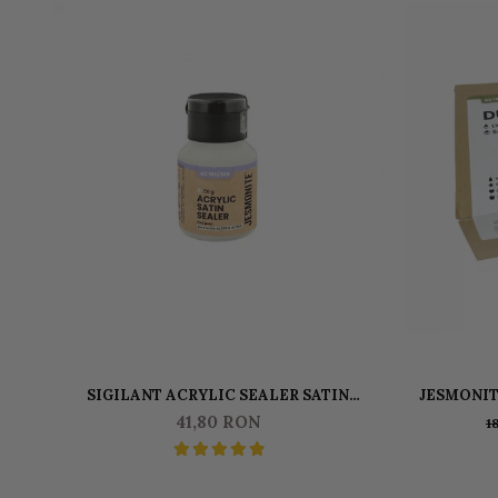
SIGILANT ACRYLIC SEALER SATIN
JESMONIT
(FINISAJ MAT) JESMONITE PENTRU AC100
L
41,80 RON
1
50 GR