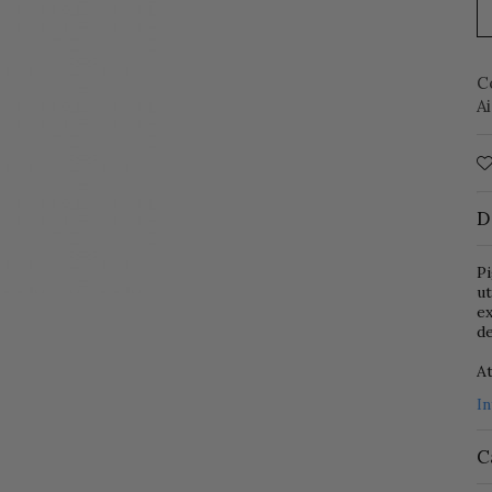
C
A
D
Pi
u
ex
de
At
I
C