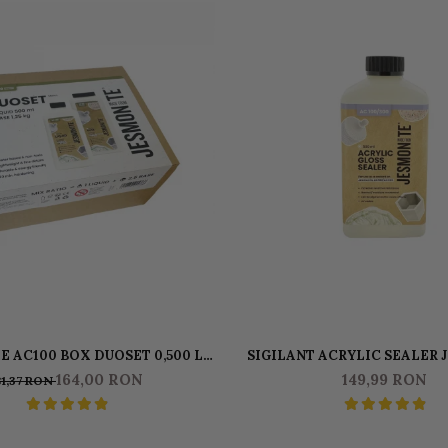
E AC100 BOX DUOSET 0,500 L
SIGILANT ACRYLIC SEALER 
ICHID & 1250 KG BAZA
GLOSS PENTRU AC100 5
164,00 RON
149,99 RON
81,37 RON