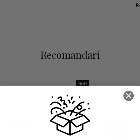
R
Recomandari
NOU