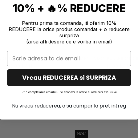
10% + 🔥% REDUCERE
Pentru prima ta comanda, iti oferim 10%
REDUCERE la orice produs comandat + o reducere
surpriza
(ai sa afli despre ce e vorba in email)
 JESMONITE
PIGMENT NEON PULBERE 10 GR JESMONITE
- VERDE
- ROZ
18,00 RON
18,00 RON
Vreau REDUCEREA si SURPRIZA
Prin completarea emailului te abonezi la oferte si reduceri exclusive
Produse similare
Nu vreau reducerea, o sa cumpar la pret intreg
NOU