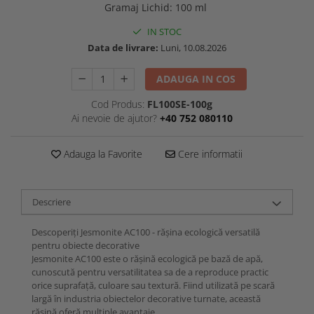
Gramaj Lichid
:
100 ml
IN STOC
Data de livrare:
Luni, 10.08.2026
ADAUGA IN COS
Cod Produs:
FL100SE-100g
Ai nevoie de ajutor?
+40 752 080110
Adauga la Favorite
Cere informatii
Descriere
Descoperiți Jesmonite AC100 - rășina ecologică versatilă
pentru obiecte decorative
Jesmonite AC100 este o rășină ecologică pe bază de apă,
cunoscută pentru versatilitatea sa de a reproduce practic
orice suprafață, culoare sau textură. Fiind utilizată pe scară
largă în industria obiectelor decorative turnate, această
rășină oferă multiple avantaje.