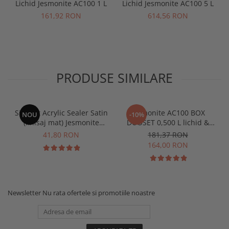
Lichid Jesmonite AC100 1 L
Lichid Jesmonite AC100 5 L
161,92 RON
614,56 RON
PRODUSE SIMILARE
Sigilant Acrylic Sealer Satin
Jesmonite AC100 BOX
NOU
-10%
(finisaj mat) Jesmonite
DUOSET 0,500 L lichid &
pentru AC100 50 gr
1250 Kg Baza
41,80 RON
181,37 RON
164,00 RON
Newsletter
Nu rata ofertele si promotiile noastre