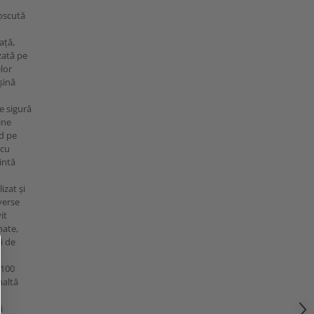
oscută
ață,
zată pe
elor
șină
e sigură
ine
nd pe
 cu
intă
izat și
verse
it
nate,
i de
C100
naltă
i