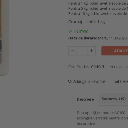
Pentru 1 kg lichid aveti nevoie de 
Pentru 5 kg lichid aveti nevoie de 
Pentru 10 kg lichid aveti nevoie de
Gramaj Lichid
:
1 kg
IN STOC
Data de livrare:
Marti, 11.08.2026
ADAUG
Cod Produs:
C110-3
Ai nevoie 
Adauga la Favorite
Cere 
Review-uri
(0)
Descriere
Descoperiți Jesmonite AC100 -
ecologică versatilă pentru obi
decorative