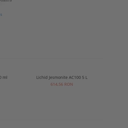
voastră
us
0 ml
Lichid Jesmonite AC100 5 L
614,56 RON