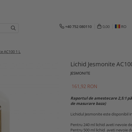
+40 752 080110
0,00
RO
te AC100 1 L
Lichid Jesmonite AC100
JESMONITE
161,92 RON
Raportul de amestecare 2,5:1 păr
de masurare baza)
Lichidul Jesmonite este disponibil in
Pentru 240 ml lichid aveti nevoie d
Pentru 500 ml lichid aveti nevoie d