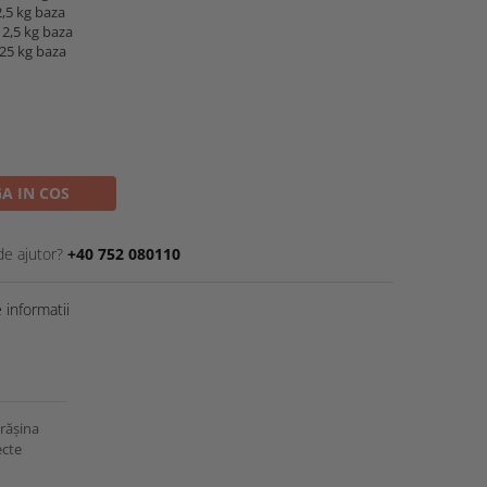
2,5 kg baza
12,5 kg baza
 25 kg baza
A IN COS
de ajutor?
+40 752 080110
informatii
 rășina
ecte