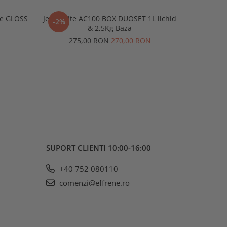
ite GLOSS
Jesmonite AC100 BOX DUOSET 1L lichid
Sigilant
-2%
NOU
& 2,5Kg Baza
Jesmoni
275,00 RON
270,00 RON
SUPORT CLIENTI
10:00-16:00
+40 752 080110
comenzi@effrene.ro