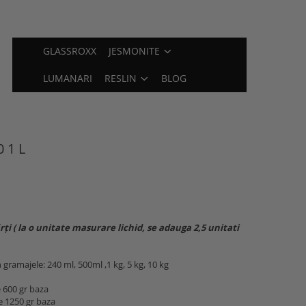
GLASSROXX
JESMONITE
LUMANARI
RESLIN
BLOG
 1 L
ți ( la o unitate masurare lichid, se adauga 2,5 unitati
 gramajele: 240 ml, 500ml ,1 kg, 5 kg, 10 kg
e 600 gr baza
e 1250 gr baza