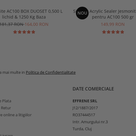
ite AC100 BOX DUOSET 0,500 L
Sigilant Acrylic Sealer Jesmon
NOU
lichid & 1250 Kg Baza
pentru AC100 500 gr
181,37 RON
164,00 RON
149,99 RON
la mai multe in
Politica de Confidentialitate
DATE COMERCIALE
 Plata
EFFRENE SRL
e Retur
J12/1887/2017
 online a litigiilor
RO37444517
Intr. Amurgului nr.3
Turda, Cluj
 Livrare