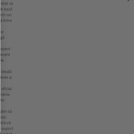
ndat să
 de bază
 într-un
ă între
te
ngă
e
zistent
zistent
ele
 ideală
bile și
 oficial
mânia.
lte
ugăm să
esa:
stră vă
și suport