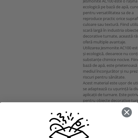
Jesmonite AC100 este o rășină
ecologică pe bază de apă, cun
pentru versatilitatea sa de a
reproduce practic orice supraf
culoare sau textură. Fiind utili
scară largă în industria obiect
decorative turnate, această ră
oferă multiple avantaje.
Utilizarea Jesmonite AC100 est
și ecologică, deoarece nu conț
substanțe chimice nocive. Fii
bază de apă, este prietenoasă
mediul înconjurător și nu prez
riscuri pentru sănătate.
Acest material este ușor de util
se adaptează cu ușurință la di
aplicații de turnare. Este potriv
pentru obiecte decorative tur
replicarea matritelor și panour
perete. Indiferent de proiectul
dumneavoastră, Jesmonite A
oferă o soluție eficientă și de î
calitate.
Pentru a păstra calitatea rășini