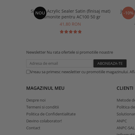
Sigilant Acrylic Sealer Satin (finisaj mat)
Jesmon
NOU
-10%
Jesmonite pentru AC100 50 gr
41,80 RON
Newsletter
Nu rata ofertele si promotiile noastre
Vreau sa primesc newsletter cu promotiile magazinului. Af
MAGAZINUL MEU
CLIENTI
Despre noi
Metode de
Termeni si conditii
Politica d
Politica de Confidentialitate
Solutionare
Devino colaborator!
ANPC
Contact
ANPC-SAL
Informatii