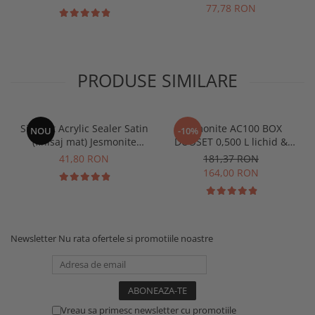
77,78 RON
PRODUSE SIMILARE
Sigilant Acrylic Sealer Satin
Jesmonite AC100 BOX
NOU
-10%
(finisaj mat) Jesmonite
DUOSET 0,500 L lichid &
pentru AC100 50 gr
1250 Kg Baza
41,80 RON
181,37 RON
164,00 RON
Newsletter
Nu rata ofertele si promotiile noastre
Vreau sa primesc newsletter cu promotiile