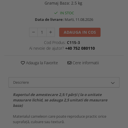
Gramaj Baza
:
2.5 kg
IN STOC
Data de livrare:
Marti, 11.08.2026
ADAUGA IN COS
Cod Produs:
C115-3
Ai nevoie de ajutor?
+40 752 080110
Adauga la Favorite
Cere informatii
Descriere
Raportul de amestecare 2,5:1 părți ( la o unitate
masurare lichid, se adauga 2,5 unitati de masurare
baza)
Materialul cameleon care poate reproduce practic orice
suprafață, culoare sau textură.