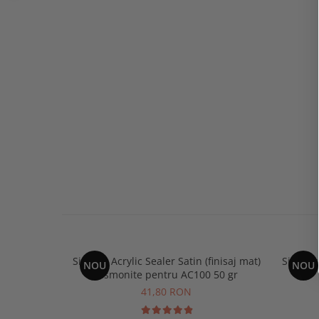
Sigilant Acrylic Sealer Satin (finisaj mat)
Sigilan
NOU
NOU
Jesmonite pentru AC100 50 gr
41,80 RON