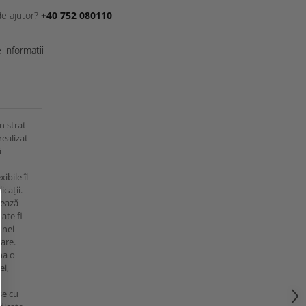
de ajutor?
+40 752 080110
informatii
n strat
realizat
ă
ibile îl
icații.
rează
oate fi
unei
zare.
na o
ei,
se cu