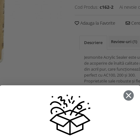
Cod Produs:
c162-2
Ai nevoie 
Adauga la Favorite
Cere 
Review-uri
(1)
Descriere
Jesmonite Acrylic Sealer este u
de acoperire de înaltă calitate 
din acril pur, care funcționeaz
perfect cu AC100, 200 și 300.
Proprietatile sale robuste și flex
face potrivit pentru diverse apl
Cea mai recentă formulă păst
finisajul mat al Jesmonitei și p
aplicată fără efort cu ajutorul 
pensule, rolei sau prin pulveri
Acrylic Sealer a fost întotdeau
alegere de top în domeniul art
meseriilor și creației, datorită
compatibilității sale prietenoa