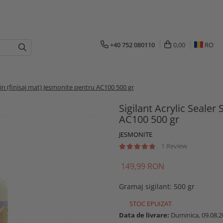
+40 752 080110
0,00
RO
atin (finisaj mat) Jesmonite pentru AC100 500 gr
Sigilant Acrylic Sealer
AC100 500 gr
JESMONITE
1 Review
149,99 RON
Gramaj sigilant
:
500 gr
STOC EPUIZAT
Data de livrare:
Duminica, 09.08.2