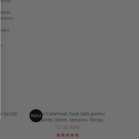
dicate.
monite
i produs.
isajul
us
ite GLOSS
Sigilant Colorfresh Food Safe pentru
Sigilan
NOU
NOU
Jesmonite, beton, terrazzo- finisaj
satinat
151,83 RON