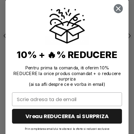
Daca doresti sa iti exprimi parerea despre acest
produs poti adauga un review.
SCRIE UN REVIEW
10% + 🔥% REDUCERE
Pentru prima ta comanda, iti oferim 10%
REDUCERE la orice produs comandat + o reducere
surpriza
(ai sa afli despre ce e vorba in email)
Vreau REDUCEREA si SURPRIZA
Prin completarea emailului te abonezi la oferte si reduceri exclusive