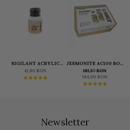
SIGILANT ACRYLIC
JESMONITE AC100 BOX
SEALER SATIN (FINISAJ
DUOSET 0,500 L LICHID
41,80 RON
181,37 RON
MAT) JESMONITE
& 1250 KG BAZA
G
164,00 RON
PENTRU AC100 50 GR
Newsletter