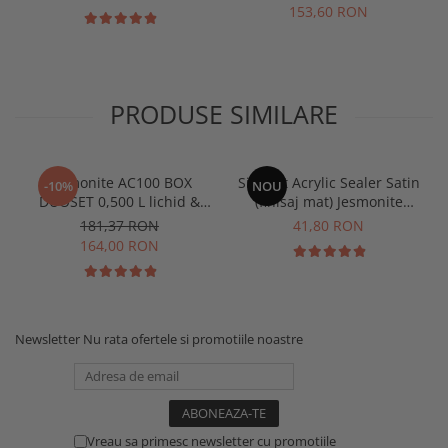
153,60 RON
PRODUSE SIMILARE
Jesmonite AC100 BOX
Sigilant Acrylic Sealer Satin
-10%
NOU
DUOSET 0,500 L lichid &
(finisaj mat) Jesmonite
1250 Kg Baza
pentru AC100 50 gr
181,37 RON
41,80 RON
164,00 RON
Newsletter
Nu rata ofertele si promotiile noastre
Vreau sa primesc newsletter cu promotiile