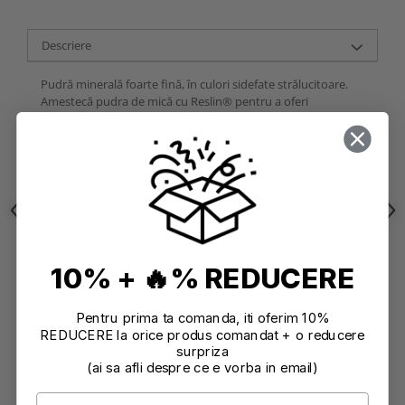
Descriere
Pudră minerală foarte fină, în culori sidefate strălucitoare.
Amestecă pudra de mică cu Reslin® pentru a oferi
obiectelor tale un efect perlat sclipitor.
gramaj: 9 g
Informatii conformitate produs
Caracteristici
Review-uri
(0)
10% + 🔥% REDUCERE
Pentru prima ta comanda, iti oferim 10%
REDUCERE la orice produs comandat + o reducere
surpriza
(ai sa afli despre ce e vorba in email)