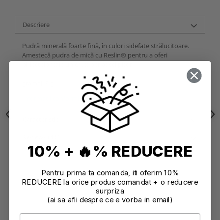
Descriere
Pudră minerală foarte fină, în culori sidefate strălucitoare.
Amestecă pudra de mică cu Reslin® pentru a oferi
obiectelor tale un efect perlat sclipitor.
gramaj: 9 g
Informatii conformitate produs
Caracteristici
Review-uri
(0)
10% + 🔥% REDUCERE
Pentru prima ta comanda, iti oferim 10%
REDUCERE la orice produs comandat + o reducere
surpriza
(ai sa afli despre ce e vorba in email)