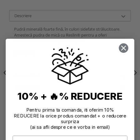
Descriere
Pudră minerală foarte fină, în culori sidefate strălucitoare.
Amestecă pudra de mică cu Reslin® pentru a oferi
obiectelor tale un efect perlat sclipitor.
gramaj: 9 g
Informatii conformitate produs
Caracteristici
Review-uri
(0)
10% + 🔥% REDUCERE
Pentru prima ta comanda, iti oferim 10%
REDUCERE la orice produs comandat + o reducere
surpriza
(ai sa afli despre ce e vorba in email)