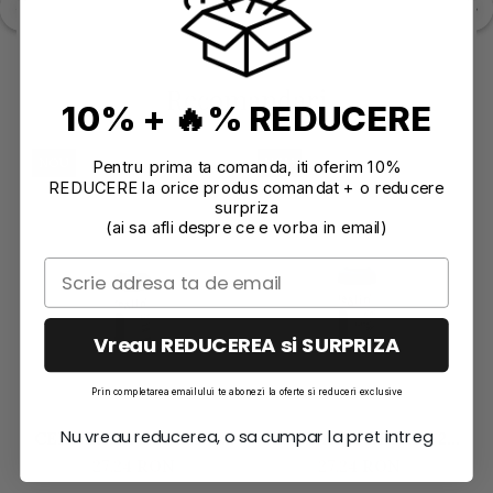
Recomandari
10% + 🔥% REDUCERE
NOU
NOU
Pentru prima ta comanda, iti oferim 10%
REDUCERE la orice produs comandat + o reducere
surpriza
(ai sa afli despre ce e vorba in email)
Vreau REDUCEREA si SURPRIZA
Prin completarea emailului te abonezi la oferte si reduceri exclusive
Nu vreau reducerea, o sa cumpar la pret intreg
CERNEALA RESLIN 20
CERNEALA RESLIN 20
ML - NEGRU
ML - ALBASTRU
27,24 RON
27,24 RON
TURCOAZ