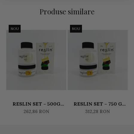
Produse similare
NOU
NOU
RESLIN SET – 500G
RESLIN SET – 750 G
RE
ULEI & 250G
ULEI & 375 G
262,86 RON
312,28 RON
ACTIVATOR
ACTIVATOR