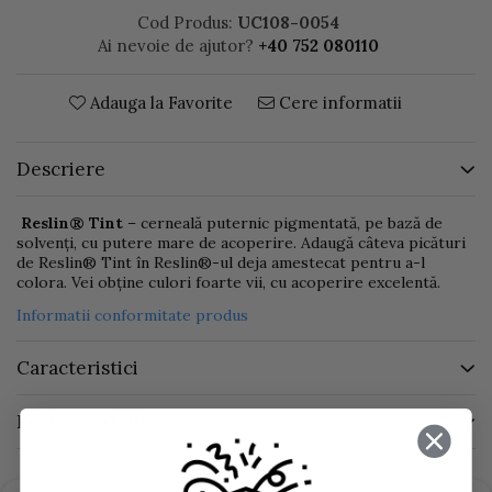
Cod Produs:
UC108-0054
Ai nevoie de ajutor?
+40 752 080110
Adauga la Favorite
Cere informatii
Descriere
Reslin® Tint
– cerneală puternic pigmentată, pe bază de
solvenți, cu putere mare de acoperire. Adaugă câteva picături
de Reslin® Tint în Reslin®-ul deja amestecat pentru a-l
colora. Vei obține culori foarte vii, cu acoperire excelentă.
Informatii conformitate produs
Caracteristici
Review-uri
(0)