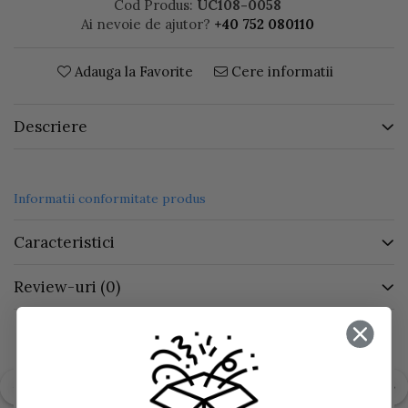
Cod Produs:
UC108-0058
Ai nevoie de ajutor?
+40 752 080110
Adauga la Favorite
Cere informatii
Descriere
Informatii conformitate produs
Caracteristici
Review-uri
(0)