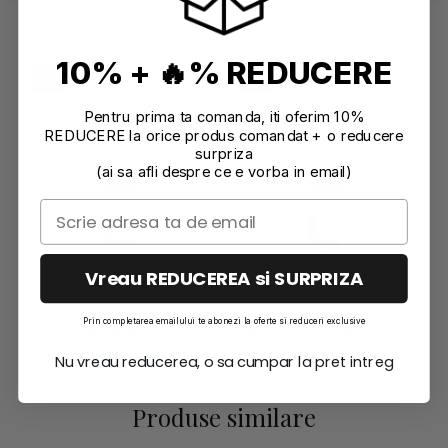
Recomandari
10% + 🔥% REDUCERE
NOU
NOU
Pentru prima ta comanda, iti oferim 10%
REDUCERE la orice produs comandat + o reducere
surpriza
(ai sa afli despre ce e vorba in email)
Vreau REDUCEREA si SURPRIZA
Prin completarea emailului te abonezi la oferte si reduceri exclusive
CERNEALA RESLIN 20
CERNEALA RESLIN 20
ML - VERDE SMARALD
ML - ALBASTRU
27,24 RON
27,24 RON
Nu vreau reducerea, o sa cumpar la pret intreg
TURCOAZ
Produse similare