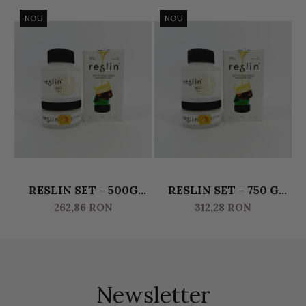
NOU
NOU
RESLIN SET – 500G
RESLIN SET – 750 G
RE
ULEI & 250G
ULEI & 375 G
262,86 RON
312,28 RON
ACTIVATOR
ACTIVATOR
Newsletter