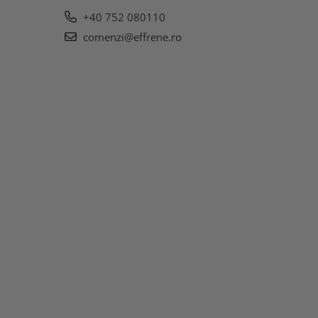
+40 752 080110
comenzi@effrene.ro