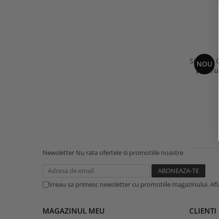
Sigilant 
NOU
pentru
terraz
Newsletter
Nu rata ofertele si promotiile noastre
Vreau sa primesc newsletter cu promotiile magazinului. Af
MAGAZINUL MEU
CLIENTI