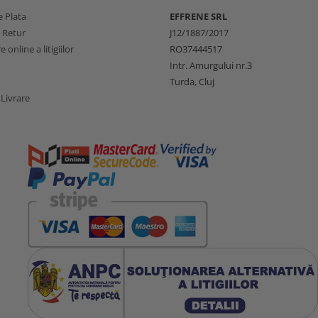
 Plata
EFFRENE SRL
e Retur
J12/1887/2017
 online a litigiilor
RO37444517
Intr. Amurgului nr.3
Turda, Cluj
 Livrare