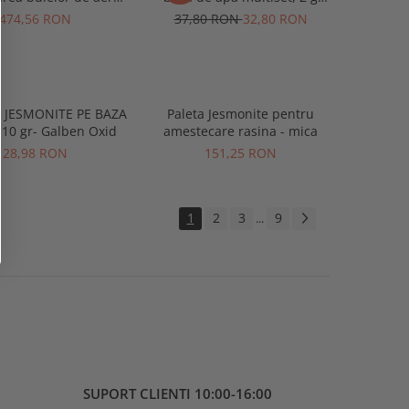
Jesmonite
,clasic
474,56 RON
37,80 RON
32,80 RON
 JESMONITE PE BAZA
Paleta Jesmonite pentru
10 gr- Galben Oxid
amestecare rasina - mica
28,98 RON
151,25 RON
1
2
3
9
...
SUPORT CLIENTI
10:00-16:00