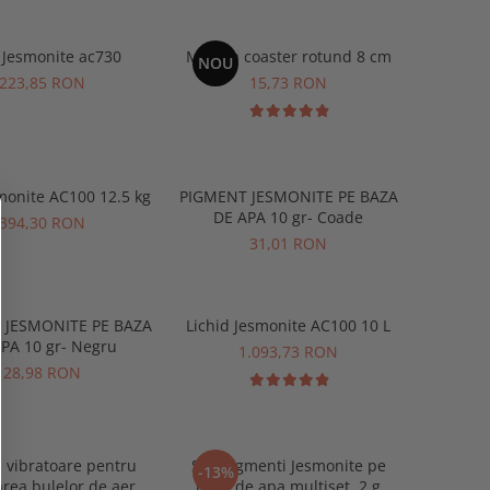
 Jesmonite ac730
Matrita coaster rotund 8 cm
NOU
223,85 RON
15,73 RON
 Jesmonite AC100 12.5 kg
PIGMENT JESMONITE PE BAZA
DE APA 10 gr- Coade
394,30 RON
31,01 RON
 JESMONITE PE BAZA
Lichid Jesmonite AC100 10 L
PA 10 gr- Negru
1.093,73 RON
28,98 RON
 vibratoare pentru
SET Pigmenti Jesmonite pe
-13%
area bulelor de aer
baza de apa multiset, 2 g