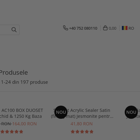
+40 752 080110
0,00
RO
Produsele
1-
24
din
197
produse
e AC100 BOX DUOSET
Sigilant Acrylic Sealer Satin
Sigil
NOU
NOU
ichid & 1250 Kg Baza
(finisaj mat) Jesmonite pentru
Jesmo
AC100 50 gr
7 RON
164,00 RON
41,80 RON