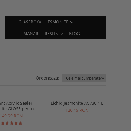
GLASSROXX
JESMONITE
LUMANARI
RESLIN
BLOG
Ordoneaza:
ant Acrylic Sealer
Lichid Jesmonite AC730 1 L
nite GLOSS pentru
126,15 RON
AC100 500 gr
149,99 RON