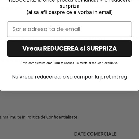
593,23 RON
surpriza
80,33 RON
63,04 RON
(ai sa afli despre ce e vorba in email)
Colorfresh Food Safe
Lichid Jesmonite AC100 5 L
PIGMENT
 Jesmonite, beton,
DE APA 
614,56 RON
Vreau REDUCEREA si SURPRIZA
zo- finisaj satinat
151,83 RON
Prin completarea emailului te abonezi la oferte si reduceri exclusive
Nu vreau reducerea, o sa cumpar la pret intreg
la mai multe in
Politica de Confidentialitate
DATE COMERCIALE