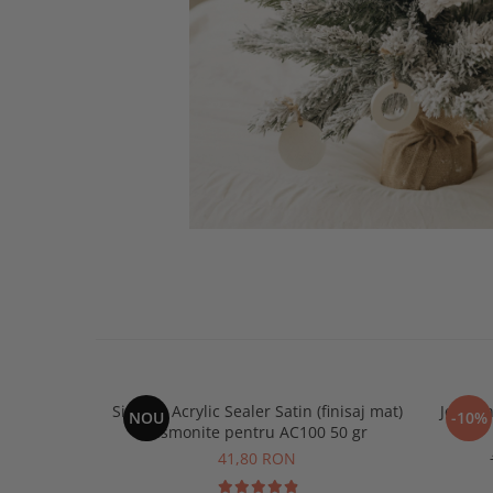
Sigilant Acrylic Sealer Satin (finisaj mat)
Jesmon
NOU
-10%
Jesmonite pentru AC100 50 gr
41,80 RON