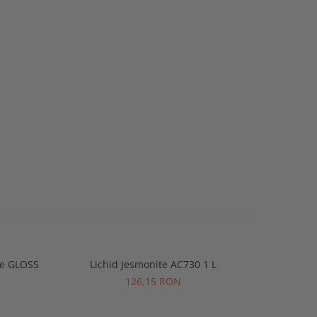
ite GLOSS
Lichid Jesmonite AC730 1 L
Jesmonite
-2%
126,15 RON
27