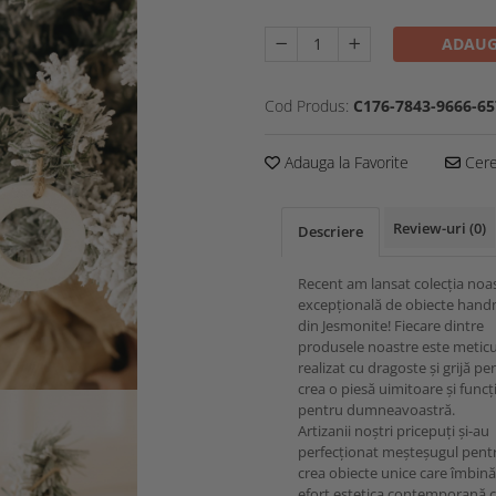
ADAUG
Cod Produs:
C176-7843-9666-65
Adauga la Favorite
Cere 
Review-uri
(0)
Descriere
Recent am lansat colecția noa
excepțională de obiecte han
din Jesmonite! Fiecare dintre
produsele noastre este metic
realizat cu dragoste și grijă pe
crea o piesă uimitoare și funcț
pentru dumneavoastră.
Artizanii noștri pricepuți și-au
perfecționat meșteșugul pent
crea obiecte unice care îmbină
efort estetica contemporană 