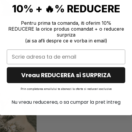
servi de-a lungul anilor.
10% + 🔥% REDUCERE
Înțelegem bucuria de a deține
handmade care poartă în ele 
poveste. Achiziționând unul d
Pentru prima ta comanda, iti oferim 10%
produsele noastre handmade
REDUCERE la orice produs comandat + o reducere
susțineți și munca artiștilor tal
surpriza
contribuiți la conservarea
(ai sa afli despre ce e vorba in email)
meșteșugului tradițional.
Răsfoiți site-ul nostru pentru 
descoperi gama diversă de des
disponibile și găsiți obiectul p
care să completeze stilul perso
Vă rugăm să țineți cont că fiec
Vreau REDUCEREA si SURPRIZA
produs este realizat manual, as
sunt unice și pot prezenta mic
imperfecțiuni frumoase.
Prin completarea emailului te abonezi la oferte si reduceri exclusive
Informatii conformitate prod
Nu vreau reducerea, o sa cumpar la pret intreg