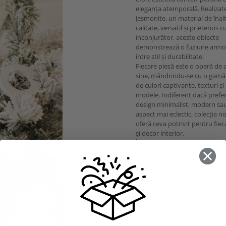
eleganța atemporală. Realizat
Jesmonite, un material de înal
calitate, versatil și prietenos 
înconjurător, aceste obiecte
demonstrează o fuziune armo
între stil și durabilitate.
Fiecare piesă este o operă de a
sine, mândrindu-se cu o gamă 
de culori captivante, texturi și
modele. Indiferent dacă prefer
design minimalist, modern sa
aspect mai eclectic, colecția n
oferă ceva potrivit pentru fiec
și decor interior.
În atelierul nostru, prioritizăm
calitatea și atenția la detalii. De
amestecarea inițială a compus
Jesmonite până la ultima etap
șlefuire și sigilare, fiecare pas 
procesul de producție este ex
cu grijă pentru a garanta un 
frumos. Rezultatul este un obi
durabil și de lungă durată, car