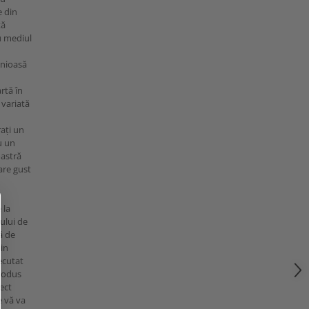
e din
tă
cu mediul
nioasă
rtă în
variată
ați un
u un
oastră
are gust
 la
ului de
ă de
din
ecutat
produs
ect
e vă va