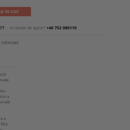
A IN COS
77
Ai nevoie de ajutor?
+40 752 080110
informatii
stră
dmade
ulos
ntru a
ională
ru a
 fără
cu