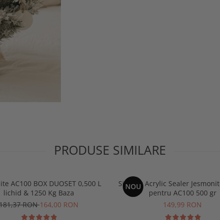
PRODUSE SIMILARE
ite AC100 BOX DUOSET 0,500 L
Sigilant Acrylic Sealer Jesmon
NOU
lichid & 1250 Kg Baza
pentru AC100 500 gr
181,37 RON
164,00 RON
149,99 RON