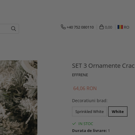
+40 752 080110
0,00
RO
SET 3 Ornamente Crac
EFFRENE
64,06 RON
Decoratiuni brad
:
Sprinkled White
White
IN STOC
Durata de livrare:
1