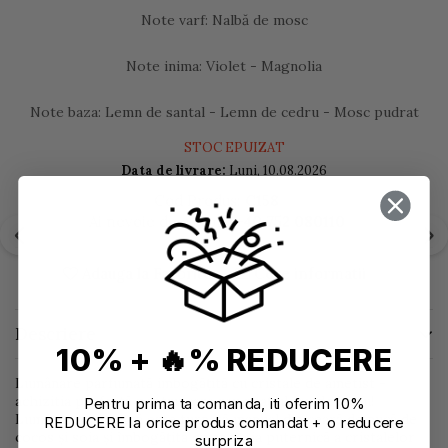
Note varf: Nalbă de mosc
Note inima: Violet - Magnolia
Note baza: Lemn de santal - Lemn de cedru - Mosc pudrat
STOC EPUIZAT
Data de livrare:
Luni, 10.08.2026
Cod Produs:
C158
Ai nevoie de ajutor?
+40 752 080110
Adauga la Favorite
Cere informatii
Descriere
10% + 🔥% REDUCERE
Lumânare parfumată imbogățită cu cristale de ametist -
achizitia perfectă pentru casa sau spațiul tau de lucru!
Pentru prima ta comanda, iti oferim 10%
Lumânarea noastră este turnată manual din ceară de nucă de
REDUCERE la orice produs comandat + o reducere
cocos și soia și îmbogățită cu energia puternică a cristalelor
surpriza