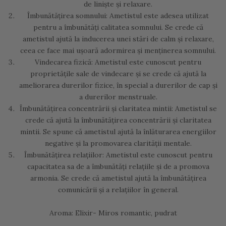
de liniște și relaxare.
Îmbunătățirea somnului: Ametistul este adesea utilizat
pentru a îmbunătăți calitatea somnului. Se crede că
ametistul ajută la inducerea unei stări de calm și relaxare,
ceea ce face mai ușoară adormirea și menținerea somnului.
Vindecarea fizică: Ametistul este cunoscut pentru
proprietățile sale de vindecare și se crede că ajută la
ameliorarea durerilor fizice, în special a durerilor de cap și
a durerilor menstruale.
Îmbunătățirea concentrării și claritatea mintii: Ametistul se
crede că ajută la îmbunătățirea concentrării și claritatea
mintii. Se spune că ametistul ajută la înlăturarea energiilor
negative și la promovarea clarității mentale.
Îmbunătățirea relațiilor: Ametistul este cunoscut pentru
capacitatea sa de a îmbunătăți relațiile și de a promova
armonia. Se crede că ametistul ajută la îmbunătățirea
comunicării și a relațiilor în general.
Aroma: Elixir- Miros romantic, pudrat