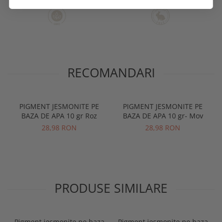
RECOMANDARI
PIGMENT JESMONITE PE
PIGMENT JESMONITE PE
BAZA DE APA 10 gr Roz
BAZA DE APA 10 gr- Mov
28,98 RON
28,98 RON
PRODUSE SIMILARE
Pigment jesmonite pe baza
Pigment jesmonite pe baza