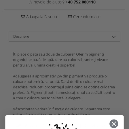
Ai nevoie de ajutor?
+40 752 080110
Adauga la Favorite
Cere informatii
Descriere
Îți place o pată sau două de culoare? Oferim pigmenți
organici pe bază de apă, care au culori vibrante și vivace
pentru a vă lumina creațiile superbe!
Adăugarea a aproximativ 2% din pigment va produce o
culoare puternică, saturată. Dacă doriti o culoare mai
deschisa, reduceți procentajul până când se obține culoarea
preferată. Pigmenții pot fi amestecați unul cu celălalt pentru
a crea o culoare personalizată la alegere.
Vâscozitatea variază în funcție de culoare. Separarea este
naturală, se agită puternic înainte de utilizare.
Pigmenții se pot îngroșa ușor în timp și pot fi subțiați prin