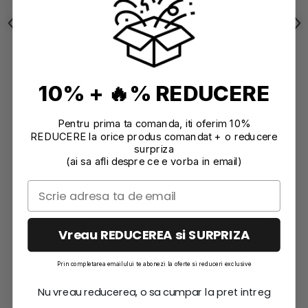
plasarea recipientului în apă caldă și agitarea recipientului.
Nu adăugați apă in pigmenți.
Pigmenții sunt disponibili pentru achiziționare în sticle de
10gr and 200 gr.
Putem aduce la comanda si in sticle de 1 kg; ne puteti
contacta prin email
office@effrene.ro
10% + 🔥% REDUCERE
Termenul de valabilitate al pigmentului Jesmonite este de 24
luni de la data afișată pe ambalaj.
Pentru prima ta comanda, iti oferim 10%
REDUCERE la orice produs comandat + o reducere
Effrene este unicul distribuitor oficial Jesmonite in Romania.
surpriza
(ai sa afli despre ce e vorba in email)
Informatii conformitate produs
Caracteristici
Review-uri
(0)
Vreau REDUCEREA si SURPRIZA
Prin completarea emailului te abonezi la oferte si reduceri exclusive
Nu vreau reducerea, o sa cumpar la pret intreg