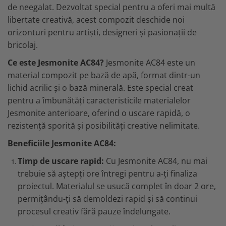
de neegalat. Dezvoltat special pentru a oferi mai multă
libertate creativă, acest compozit deschide noi
orizonturi pentru artiști, designeri și pasionații de
bricolaj.
Ce este Jesmonite AC84?
Jesmonite AC84 este un
material compozit pe bază de apă, format dintr-un
lichid acrilic și o bază minerală. Este special creat
pentru a îmbunătăți caracteristicile materialelor
Jesmonite anterioare, oferind o uscare rapidă, o
rezistență sporită și posibilități creative nelimitate.
Beneficiile Jesmonite AC84:
Timp de uscare rapid:
Cu Jesmonite AC84, nu mai
trebuie să aștepți ore întregi pentru a-ți finaliza
proiectul. Materialul se usucă complet în doar 2 ore,
permițându-ți să demoldezi rapid și să continui
procesul creativ fără pauze îndelungate.