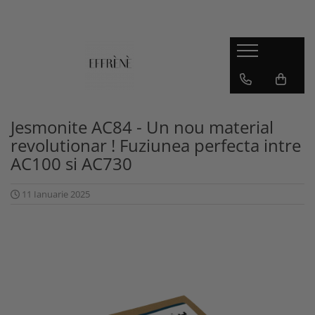
JESMONITE
Reslin
Workshop, Ghid si Curs video
Material
Accesorii si pigmenti
Pigmenti
Jesmonite AC100
Jesmonite AC84 - Un nou material
revolutionar ! Fuziunea perfecta intre
Jesmonite AC730
AC100 si AC730
Jesmonite AC84
Kituri pentru incepatori Jesmonite
11 Ianuarie 2025
Sigilanti