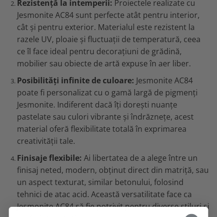
Rezistență la intemperii:
Proiectele realizate cu
Jesmonite AC84 sunt perfecte atât pentru interior,
cât și pentru exterior. Materialul este rezistent la
razele UV, ploaie și fluctuații de temperatură, ceea
ce îl face ideal pentru decorațiuni de grădină,
mobilier sau obiecte de artă expuse în aer liber.
Posibilități infinite de culoare:
Jesmonite AC84
poate fi personalizat cu o gamă largă de pigmenți
Jesmonite. Indiferent dacă îți dorești nuanțe
pastelate sau culori vibrante și îndrăznețe, acest
material oferă flexibilitate totală în exprimarea
creativității tale.
Finisaje flexibile:
Ai libertatea de a alege între un
finisaj neted, modern, obținut direct din matriță, sau
un aspect texturat, similar betonului, folosind
tehnici de atac acid. Această versatilitate face ca
Jesmonite AC84 să fie potrivit pentru diverse stiluri și