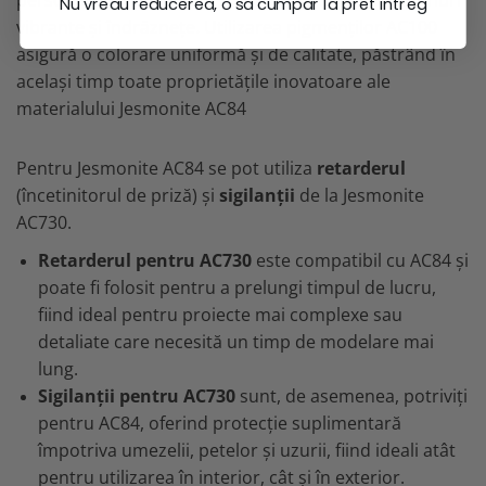
personalizare a culorilor, de la nuanțe subtile la tonuri
Nu vreau reducerea, o sa cumpar la pret intreg
vibrante și îndrăznețe. Utilizarea pigmenților AC100
asigură o colorare uniformă și de calitate, păstrând în
același timp toate proprietățile inovatoare ale
materialului Jesmonite AC84
Pentru Jesmonite AC84 se pot utiliza
retarderul
(încetinitorul de priză) și
sigilanții
de la Jesmonite
AC730.
Retarderul pentru AC730
este compatibil cu AC84 și
poate fi folosit pentru a prelungi timpul de lucru,
fiind ideal pentru proiecte mai complexe sau
detaliate care necesită un timp de modelare mai
lung.
Sigilanții pentru AC730
sunt, de asemenea, potriviți
pentru AC84, oferind protecție suplimentară
împotriva umezelii, petelor și uzurii, fiind ideali atât
pentru utilizarea în interior, cât și în exterior.