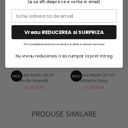
(ai sa afli despre ce e vorba in email)
Vreau REDUCEREA si SURPRIZA
Prin completarea emailului te abonezi la oferte si reduceri exclusive
RECOMANDARI
Nu vreau reducerea, o sa cumpar la pret intreg
Cerneala Reslin 20 ml -
Cerneala Reslin 20 ml -
NOU
NOU
Verde Smarald
Albastru Navy
27,24 RON
27,24 RON
PRODUSE SIMILARE