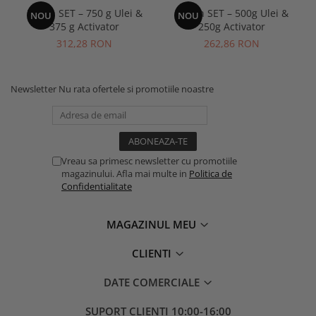
Reslin SET – 750 g Ulei &
Reslin SET – 500g Ulei &
NOU
NOU
375 g Activator
250g Activator
312,28 RON
262,86 RON
Newsletter
Nu rata ofertele si promotiile noastre
Vreau sa primesc newsletter cu promotiile
magazinului. Afla mai multe in
Politica de
Confidentialitate
MAGAZINUL MEU
CLIENTI
DATE COMERCIALE
SUPORT CLIENTI
10:00-16:00