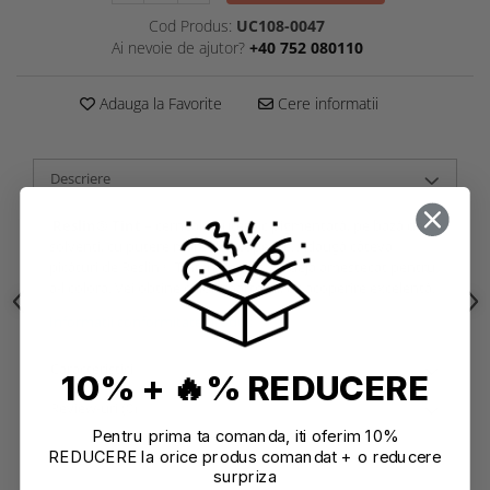
Cod Produs:
UC108-0047
Ai nevoie de ajutor?
+40 752 080110
Adauga la Favorite
Cere informatii
Descriere
Reslin® Tint
– cerneală puternic pigmentată, pe bază de
solvenți, cu putere mare de acoperire. Adaugă câteva
picături de Reslin® Tint în Reslin®-ul deja amestecat pentru
a-l colora. Vei obține culori foarte vii, cu acoperire excelentă.
Informatii conformitate produs
Caracteristici
10% + 🔥% REDUCERE
Review-uri
(0)
Pentru prima ta comanda, iti oferim 10%
REDUCERE la orice produs comandat + o reducere
surpriza