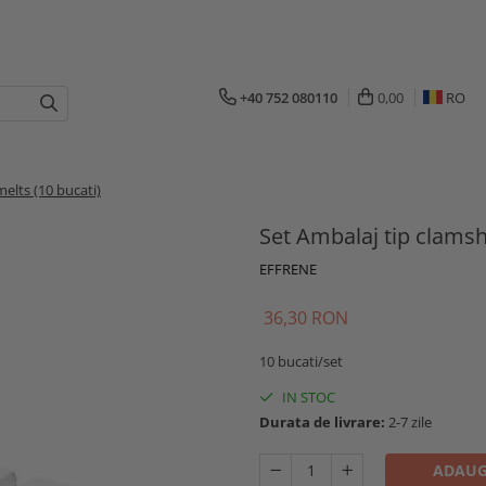
+40 752 080110
0,00
RO
elts (10 bucati)
Set Ambalaj tip clamsh
EFFRENE
36,30 RON
10 bucati/set
IN STOC
Durata de livrare:
2-7 zile
ADAUG