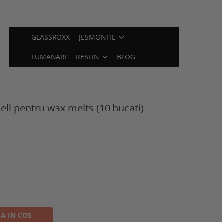
GLASSROXX
JESMONITE
LUMANARI
RESLIN
BLOG
ell pentru wax melts (10 bucati)
A IN COS