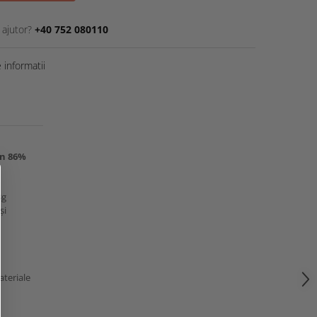
 ajutor?
+40 752 080110
informatii
in 86%
3g
și
ateriale