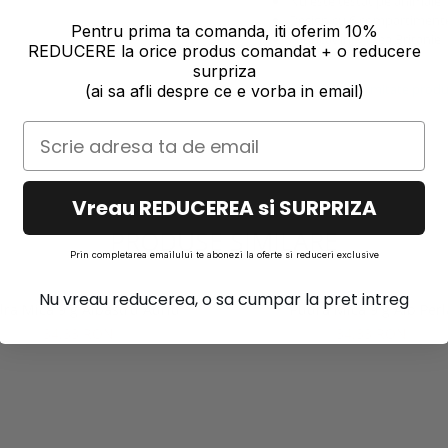
Nu este testat pe animale
Design cu 6 compartiment
Pentru prima ta comanda, iti oferim 10%
Fabricat în Marea Britanie
REDUCERE la orice produs comandat + o reducere
surpriza
Informatii conformitate prod
(ai sa afli despre ce e vorba in email)
Vreau REDUCEREA si SURPRIZA
PRODUSE SIMILARE
Prin completarea emailului te abonezi la oferte si reduceri exclusive
Nu vreau reducerea, o sa cumpar la pret intreg
ra Mica 9 g Albastru Auriu
Pudra Mica 9 g Alb Perl
34,33 RON
34,33 RON