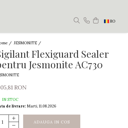
RO
ome /
JESMONITE /
Sigilant Flexiguard Sealer
pentru Jesmonite AC730
ESMONITE
505,81 RON
IN STOC
ta de livrare:
Marti, 11.08.2026
ADAUGA IN COS