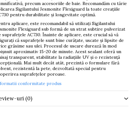
mnificativă, precum accesoriile de baie. Recomandăm cu tărie
licarea Sigilantului Jesmonite Flexiguard la toate creațiile
730 pentru durabilitate și longevitate optimă.
ntru aplicare, este recomandabil să utilizați Sigilantului
smonite Flexiguard sub formă de un strat subtire pulverizat
 suprafețele AC730. Înainte de aplicare, este crucial să vă
igurați că suprafețele sunt bine curățate, uscate și lipsite de
ice grăsime sau ulei. Procesul de uscare durează în mod
ișnuit aproximativ 15-20 de minute. Acest sealant oferă un
nisaj transparent, stabilitate la radiațiile UV și o rezistență
cepțională. Mai mult decât atât, prezintă o formulare fără
lvent, rezistentă la pete, dezvoltată special pentru
operirea suprafețelor poroase.
nformatii conformitate produs
eview-uri
(0)