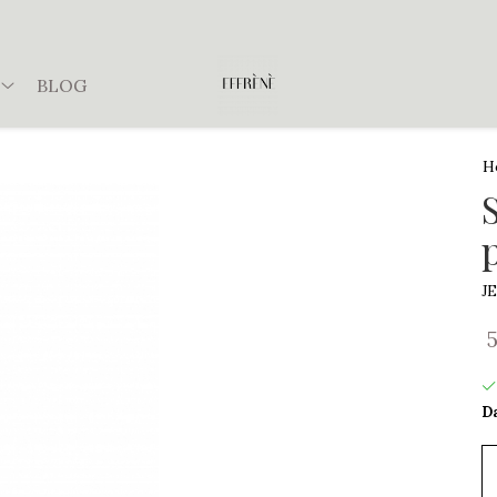
BLOG
H
J
Da