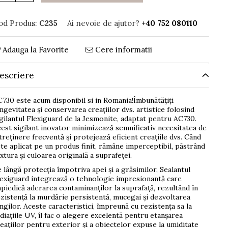
od Produs:
C235
Ai nevoie de ajutor?
+40 752 080110
Adauga la Favorite
Cere informatii
escriere
730 este acum disponibil si in Romania!Îmbunătățiți
ngevitatea și conservarea creațiilor dvs. artistice folosind
gilantul Flexiguard de la Jesmonite, adaptat pentru AC730.
est sigilant inovator minimizează semnificativ necesitatea de
treținere frecventă și protejează eficient creațiile dvs. Când
te aplicat pe un produs finit, rămâne imperceptibil, păstrând
xtura și culoarea originală a suprafeței.
 lângă protecția împotriva apei și a grăsimilor, Sealantul
exiguard integrează o tehnologie impresionantă care
piedică aderarea contaminanților la suprafață, rezultând în
zistență la murdărie persistentă, mucegai și dezvoltarea
ngilor. Aceste caracteristici, împreună cu rezistența sa la
diațiile UV, îl fac o alegere excelentă pentru etanșarea
eațiilor pentru exterior și a obiectelor expuse la umiditate