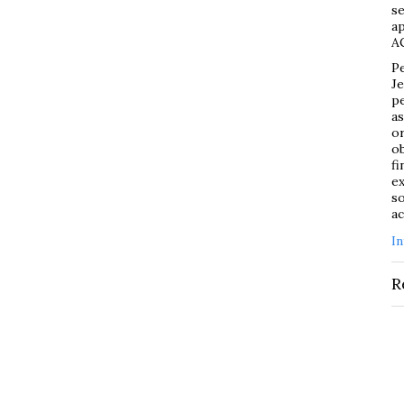
se
ap
AC
Pe
Je
pe
as
or
ob
fi
ex
so
ac
I
R