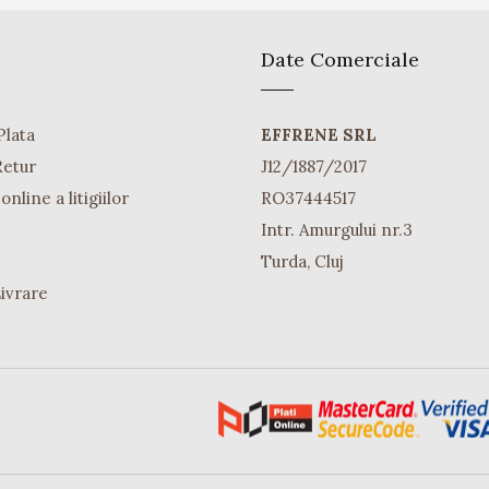
Date Comerciale
Plata
EFFRENE SRL
Retur
J12/1887/2017
nline a litigiilor
RO37444517
Intr. Amurgului nr.3
Turda, Cluj
Livrare