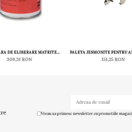
RA DE ELIBERARE MATRITE
PALETA JESMONITE PENTRU 
JESMONITE
RASINA - MICA
309,31 RON
151,25 RON
tre
Vreau sa primesc newsletter cu promotiile magazin