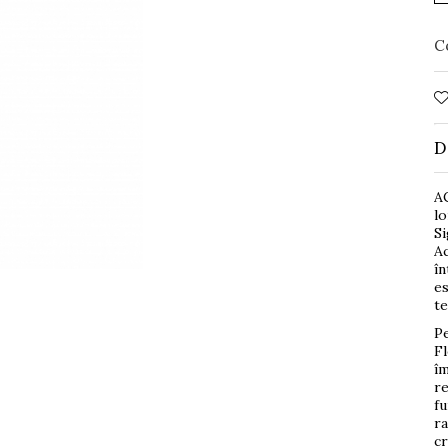
C
D
AC
lo
Si
Ac
în
es
te
Pe
Fl
îm
re
fu
ra
cr