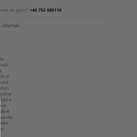
evoie de ajutor?
+40 752 080110
informatii
de
deală
a
DIY și
naltă
tiști,
igurând
entă a
e că
rative
ișoarele
tele
or