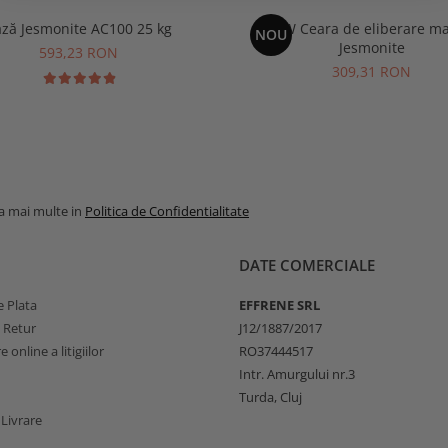
Bază Jesmonite AC100 25 kg
APW Ceara de eliberare ma
NOU
Jesmonite
593,23 RON
309,31 RON
la mai multe in
Politica de Confidentialitate
DATE COMERCIALE
 Plata
EFFRENE SRL
e Retur
J12/1887/2017
 online a litigiilor
RO37444517
Intr. Amurgului nr.3
Turda, Cluj
 Livrare