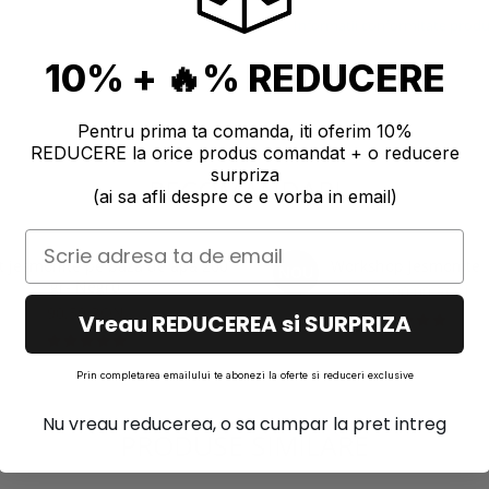
Informatii conformitate prod
10% + 🔥% REDUCERE
Pentru prima ta comanda, iti oferim 10%
REDUCERE la orice produs comandat + o reducere
surpriza
RECOMANDARI
(ai sa afli despre ce e vorba in email)
 jesmonite pe baza de apa 200
Workshop Jesmonite
NOU
gr- Negru
de la 200,00 RON
90,50 RON
Vreau REDUCEREA si SURPRIZA
Prin completarea emailului te abonezi la oferte si reduceri exclusive
Nu vreau reducerea, o sa cumpar la pret intreg
PRODUSE SIMILARE