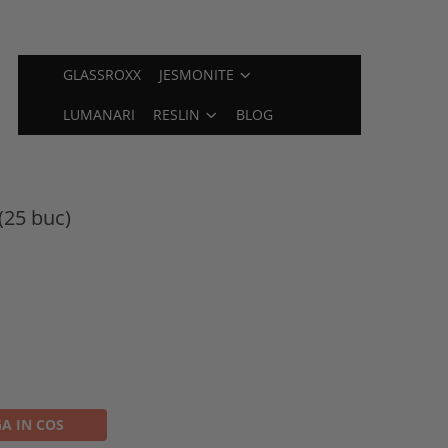
GLASSROXX
JESMONITE
LUMANARI
RESLIN
BLOG
(25 buc)
A IN COS