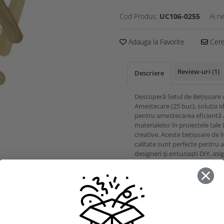
Cod Produs:
UC106-0255
Ai n
Adauga la Favorite
Cere 
Review-uri
(1)
Descriere
Descoperă Setul de Bețișoare 
Amestecare (25 buc), soluția i
pentru amestecarea eficientă 
materialelor în proiectele tale 
creative. Aceste bețișoare de î
calitate sunt perfecte pentru ar
designeri și entuziaști DIY, as
o amestecare uniformă și efici
Jesmonite și altor materiale. Fi
lucrezi la sculpturi, piese deco
sau alte proiecte creative, beț
de amestecare sunt instrumen
esențiale pentru obținerea un
rezultate profesionale.