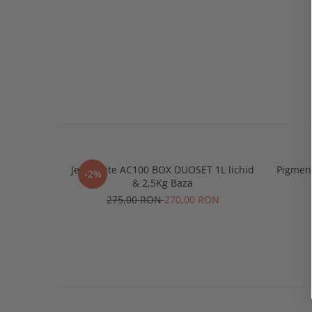
Jesmonite AC100 BOX DUOSET 1L lichid
Pigment
-2%
& 2,5Kg Baza
275,00 RON
270,00 RON