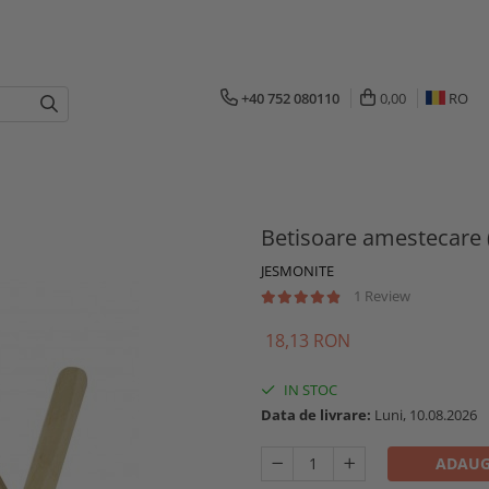
+40 752 080110
0,00
RO
Betisoare amestecare 
JESMONITE
1 Review
18,13 RON
IN STOC
Data de livrare:
Luni, 10.08.2026
ADAUG