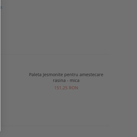
us
Paleta Jesmonite pentru amestecare
rasina - mica
151,25 RON