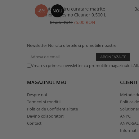
Solutie pentru curatare matrite
-8%
NOU
Jesmonite Jesmo Cleaner 0.500 L
81,25 RON
75,00 RON
Newsletter
Nu rata ofertele si promotiile noastre
Vreau sa primesc newsletter cu promotiile magazinului. Af
MAGAZINUL MEU
CLIENTI
Despre noi
Metode de
Termeni si conditii
Politica d
Politica de Confidentialitate
Solutionare
Devino colaborator!
ANPC
Contact
ANPC-SAL
Informatii