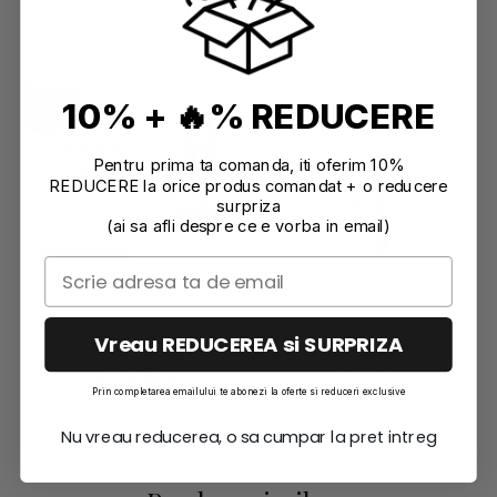
Recomandari
-22%
10% + 🔥% REDUCERE
Pentru prima ta comanda, iti oferim 10%
REDUCERE la orice produs comandat + o reducere
surpriza
(ai sa afli despre ce e vorba in email)
Vreau REDUCEREA si SURPRIZA
JESMONITE AC100:
LICHID JESMONITE
GHID COMPLET DE LA
AC730 1 L
80,33 RON
126,15 RON
NOVICE LA ARTISAN
Prin completarea emailului te abonezi la oferte si reduceri exclusive
63,04 RON
Nu vreau reducerea, o sa cumpar la pret intreg