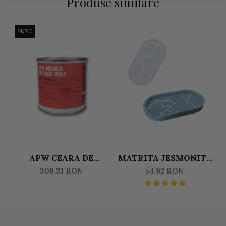
Produse similare
NOU
APW CEARA DE
MATRITA JESMONITE
ELIBERARE MATRITE
TAVA OVALA 18 X 9,5
309,31 RON
54,92 RON
JESMONITE
CM