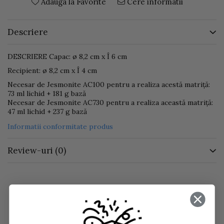
Adauga la Favorite
Cere informatii
Descriere
DESCRIERE Capac: ø 8,2 cm x Î 6 cm
Recipient: ø 8,2 cm x Î 4 cm
Necesar de Jesmonite AC100 pentru a realiza acestă matriță:
73 ml lichid + 181 g bază
Necesar de Jesmonite AC730 pentru a realiza această matriță:
47 ml lichid + 237 g bază
Informatii conformitate produs
Review-uri
(0)