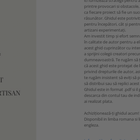
iti furnizeaza strategii pentru 
printre provocari si obstacole
ca fiecare proiect să fie un su
răsunător. Ghidul este potrivit
pentru începători, cât și pentr
artizani experimentați.
Am investit timp și efort semni
în calitate de autor pentru a e
acest ghid cuprinzător cu inte
a sprijini colegii creatori prec
dumneavoastră. Te rugăm să ț
că acest ghid este protejat de l
privind drepturile de autor, ast
te rugăm insistent să eviți să p
să distribui sau să replici aces
Ghidul este in format .pdf si il 
descarca din contul tau de ind
ai realizat plata.
Achiziționează-ți ghidul acum!
Disponibil in limba romana si 
engleza.