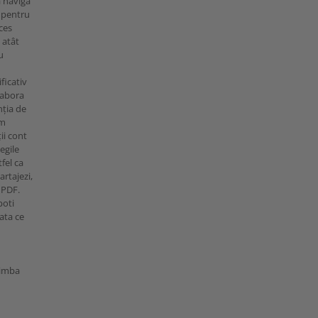
a naviga
, pentru
cces
 atât
u
ficativ
labora
nția de
um
ii cont
egile
fel ca
artajezi,
t PDF.
poti
ata ce
limba