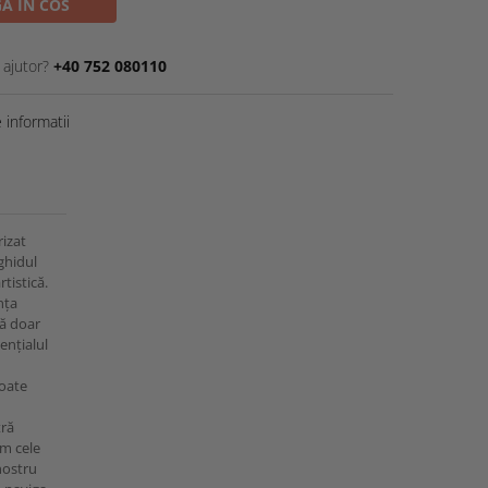
A IN COS
 ajutor?
+40 752 080110
informatii
rizat
ghidul
rtistică.
nța
ră doar
tențialul
toate
tră
am cele
nostru