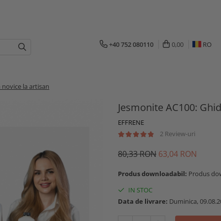
+40 752 080110
0,00
RO
novice la artisan
Jesmonite AC100: Ghid 
EFFRENE
2 Review-uri
80,33 RON
63,04 RON
Produs downloadabil:
Produs do
IN STOC
Data de livrare:
Duminica, 09.08.2