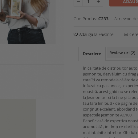
ADAUG
Cod Produs:
C233
Ai nevoie de
Adauga la Favorite
Cere 
Review-uri
(2)
Descriere
În calitate de distribuitor auto
Jesmonite, dezvăluim cu drag 
care îți va remodela călătoria a
Infuzat cu pasiunea și experie
noastră, acest ghid nu se refe
la Jesmonite - ci la tine și la po
tău fără limite. 37 de pagini de
conținut excelent, abordând 
aspectele Jesmonite AC100.
Beneficiază de expertiza noas
acumulată , în timp ce clarific
mai intalnite intrebari Ghidul 