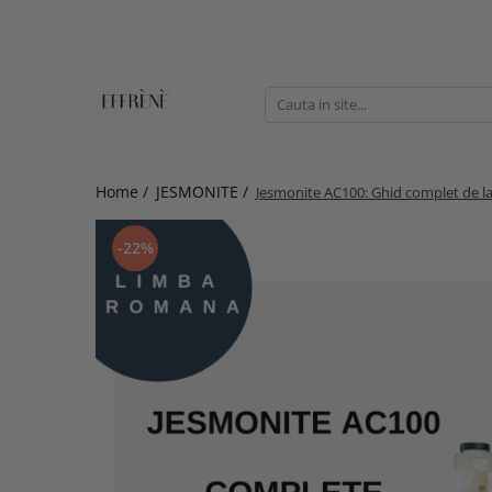
JESMONITE
Reslin
Workshop, Ghid si Curs video
Material
Accesorii si pigmenti
Pigmenti
Jesmonite AC100
Home /
JESMONITE /
Jesmonite AC100: Ghid complet de la 
Jesmonite AC730
-22%
Jesmonite AC84
Kituri pentru incepatori Jesmonite
Sigilanti