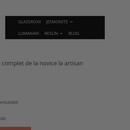
GLASSROXX
JESMONITE
LUMANARI
RESLIN
BLOG
complet de la novice la artisan
wnloadabil
026