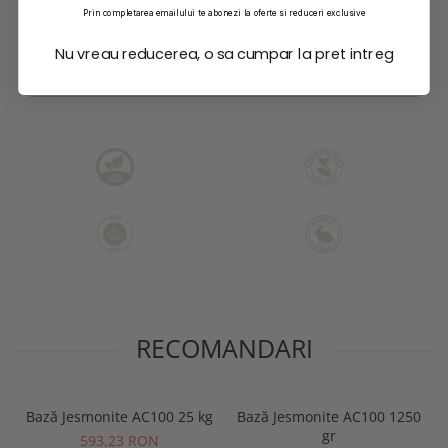
Prin completarea emailului te abonezi la oferte si reduceri exclusive
Informatii conformitate produs
Nu vreau reducerea, o sa cumpar la pret intreg
Review-uri
(0)
RECOMANDARI
Bază Jesmonite AC100 25 kg
Bază Jesmonite AC100 1250
gr
593,23 RON