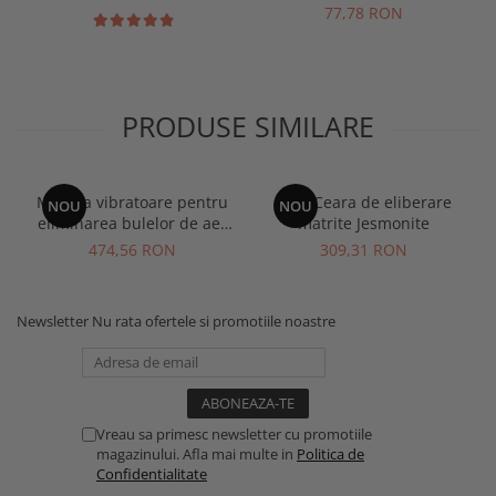
77,78 RON
PRODUSE SIMILARE
Masuta vibratoare pentru
APW Ceara de eliberare
NOU
NOU
eliminarea bulelor de aer
matrite Jesmonite
Jesmonite
474,56 RON
309,31 RON
Newsletter
Nu rata ofertele si promotiile noastre
Vreau sa primesc newsletter cu promotiile
magazinului. Afla mai multe in
Politica de
Confidentialitate