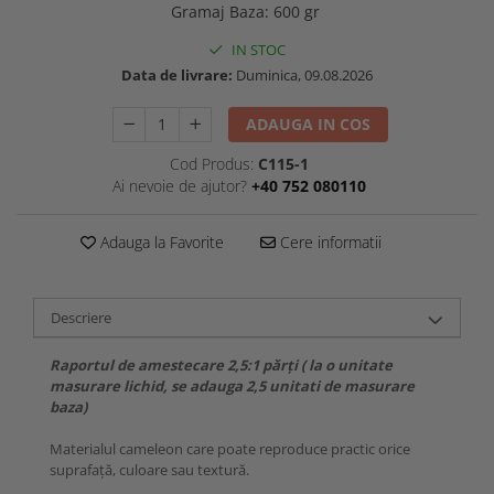
Gramaj Baza
:
600 gr
IN STOC
Data de livrare:
Duminica, 09.08.2026
ADAUGA IN COS
Cod Produs:
C115-1
Ai nevoie de ajutor?
+40 752 080110
Adauga la Favorite
Cere informatii
Descriere
Raportul de amestecare 2,5:1 părți ( la o unitate
masurare lichid, se adauga 2,5 unitati de masurare
baza)
Materialul cameleon care poate reproduce practic orice
suprafață, culoare sau textură.