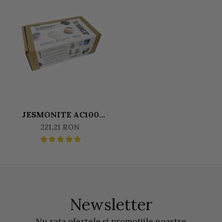
JESMONITE AC100
MINIKIT - RECIPIENT
221,21 RON
Newsletter
Nu rata ofertele si promotiile noastre