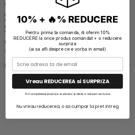
instrucțiuni pas cu pas pentru a vă ghida prin fiecare etapă.
CandleRoxx este o alternativă simplă și fără murdărie la ceara
10% + 🔥% REDUCERE
tradițională pentru lumânări. Doar toarn-o într-un recipient,
pune un fitil și aprinde pentru a aduce o atmosferă
confortabilă.
Pentru prima ta comanda, iti oferim 10%
REDUCERE la orice produs comandat + o reducere
Effrene este unicul distribuitor oficial in Romania.
surpriza
(ai sa afli despre ce e vorba in email)
Informatii conformitate produs
Review-uri
(0)
Vreau REDUCEREA si SURPRIZA
Prin completarea emailului te abonezi la oferte si reduceri exclusive
Nu vreau reducerea, o sa cumpar la pret intreg
Produse similare