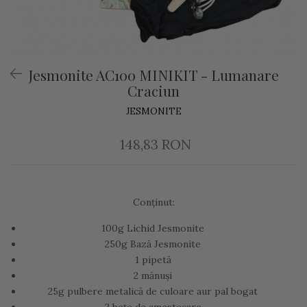
Jesmonite AC100 MINIKIT - Lumanare
Craciun
JESMONITE
148,83 RON
Conținut:
100g Lichid Jesmonite
250g Bază Jesmonite
1 pipetă
2 mănuși
25g pulbere metalică de culoare aur pal bogat