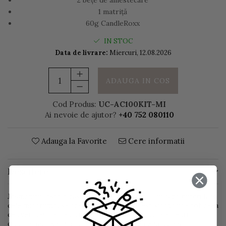
2 bețe de amestecare
1 matriță
60g CandleRoxx
IN STOC
Data de livrare:
Miercuri, 12.08.2026
ADAUGA IN COS
Cod Produs:
UC-AC100KIT-MI
Ai nevoie de ajutor?
+40 752 080110
Adauga la Favorite
Cere informatii
Descriere
Jesmonitul este o rășină acrilică non-toxică cu care puteți face
cele mai frumoase creații decorative. Acest kit include tot ceea
ce aveți nevoie pentru a face obiecte decorative pentru
craciun, inclusiv pudra metalica , matrițe de silicon și