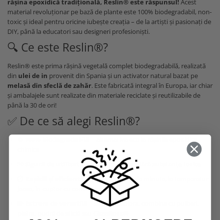
rășina epoxidică tradițională, Reslin® este răspunsul!
Acest
material revoluționar pe bază de plante este 100% biodegradabil, non-
toxic și ideal pentru oricine iubește creația – de la artiști și pasionați de
DIY, până la educatori sau designeri profesioniști.
🔍 Ce este Reslin®?
Reslin® este prima rășină vegetală complet biodegradabilă, realizată
din
ulei de in
provenit din Spania și un activator natural bazat pe
melasă din sfeclă de zahăr
. Este fabricată integral în Europa, iar chiar
și ambalajele sunt realizate din materiale reciclate și reutilizabile de
până la 30 de ori!
✅ De ce să alegi Reslin®?
♻️
100% biodegradabilă
– alternativa eco la rășinile epoxidice
chimice
🧤
Sigură de utilizat cu mâinile goale
– fără substanțe toxice
⏱️
Rapidă și eficientă
– gata în doar 60 de minute, la temperaturi
joase, în cuptor cu convecție
🧩
Extrem de versatilă
– se poate colora, combina cu pulberi,
pietre, pudră de sticlă sau GlassRoxx®