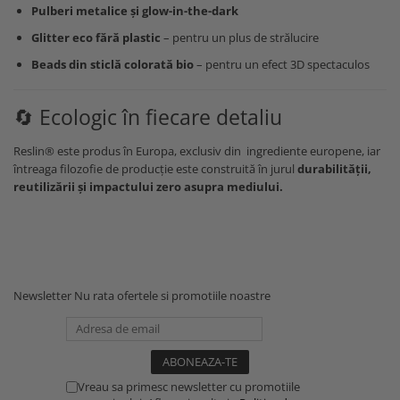
Pulberi metalice și glow-in-the-dark
Glitter eco fără plastic
– pentru un plus de strălucire
Beads din sticlă colorată bio
– pentru un efect 3D spectaculos
🔄 Ecologic în fiecare detaliu
Reslin® este produs în Europa, exclusiv din ingrediente europene, iar
întreaga filozofie de producție este construită în jurul
durabilității,
reutilizării și impactului zero asupra mediului.
Newsletter
Nu rata ofertele si promotiile noastre
Vreau sa primesc newsletter cu promotiile