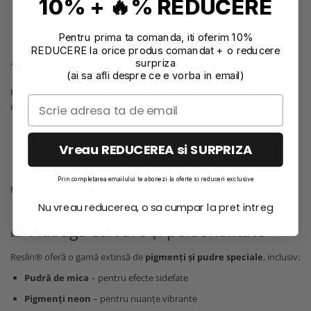
10% + 🔥% REDUCERE
🎨
Creativitate fără limite
– ideală pentru obiecte decorative,
bijuterii, vase, suporturi, decor de interior, etc.
Pentru prima ta comanda, iti oferim 10%
REDUCERE la orice produs comandat + o reducere
🛠️ Ce conține un set Reslin®?
surpriza
(ai sa afli despre ce e vorba in email)
Poți alege între mai multe variante de seturi, fiecare conținând
componentele în proporțiile ideale:
Reslin® Set 750g (500g ulei + 250g activator)
Vreau REDUCEREA si SURPRIZA
Reslin® Set 1125g (750g ulei + 375g activator)
Reslin® Set 1500g (1kg ulei + 500g activator)
Prin completarea emailului te abonezi la oferte si reduceri exclusive
Fiecare set este pregătit pentru a începe imediat procesul de creație!
Nu vreau reducerea, o sa cumpar la pret intreg
🌈 Adaugă culoare și personalitate
Reslin® oferă o gamă extinsă de
pigmenți și pudre speciale
, inclusiv:
Pudră de mica
– pentru efecte sidefate
Pigmenți neon
– pentru nuanțe vibrante