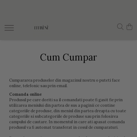
JESMONITE
Reslin
Workshop, Guide, Video Course
Material
Jesmonite AC100
Pigments
Jesmonite AC730
Cum Cumpar
Jesmonite AC84
Jesmonite starter kits
Pigments and accesories
Cumpararea produselor din magazinul nostru o puteti face
online, telefonic sau prin email.
Sealer
Comanda online
Produsul pe care doriti sa il comandati poate fi gasit fie prin
utilizarea meniului din partea de sus a paginii ce contine
categoriile de produse, din meniul din partea dreapta cu toate
categoriile si subcategoriile de produse sau prin folosirea
campului de cautare. In momentul in care ati apasat comanda
produsul va fi automat transferat in cosul de cumparaturi.