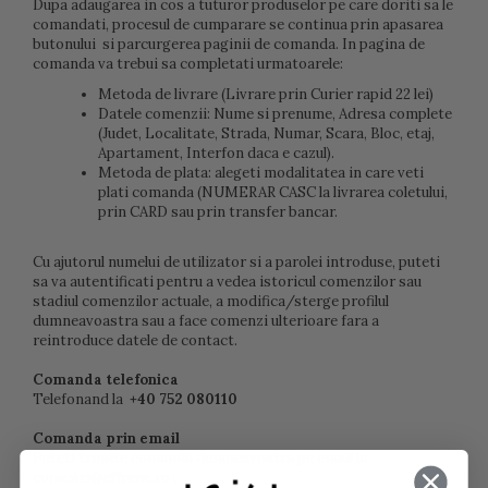
Dupa adaugarea in cos a tuturor produselor pe care doriti sa le
comandati, procesul de cumparare se continua prin apasarea
butonului si parcurgerea paginii de comanda. In pagina de
comanda va trebui sa completati urmatoarele:
Metoda de livrare (Livrare prin Curier rapid 22 lei)
Datele comenzii: Nume si prenume, Adresa complete
(Judet, Localitate, Strada, Numar, Scara, Bloc, etaj,
Apartament, Interfon daca e cazul).
Metoda de plata: alegeti modalitatea in care veti
plati comanda (NUMERAR CASC la livrarea coletului,
prin CARD sau prin transfer bancar.
Cu ajutorul numelui de utilizator si a parolei introduse, puteti
sa va autentificati pentru a vedea istoricul comenzilor sau
stadiul comenzilor actuale, a modifica/sterge profilul
dumneavoastra sau a face comenzi ulterioare fara a
reintroduce datele de contact.
Comanda telefonica
Telefonand la
+40 752 080110
Comanda prin email
Puteti trimite comanda dumneavostra pe email la
comenzi@effrene.ro :