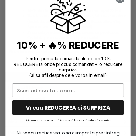
Metoda de livrare (Livrare prin Curier rapid 22 lei)
Datele comenzii: Nume si prenume, Adresa complete
(Judet, Localitate, Strada, Numar, Scara, Bloc, etaj,
Apartament, Interfon daca e cazul).
Precizati produsele dorite: Denumirea produslui,
Codul de produs sau link-ul produsului.
10% + 🔥% REDUCERE
Nu exista valoare minima pentru o comanda.
Pentru prima ta comanda, iti oferim 10%
REDUCERE la orice produs comandat + o reducere
surpriza
(ai sa afli despre ce e vorba in email)
Cum Cumpar
Informatii Livrare
Termeni si Conditii
Vreau REDUCEREA si SURPRIZA
Despre noi
Prin completarea emailului te abonezi la oferte si reduceri exclusive
Metode de Plata
Nu vreau reducerea, o sa cumpar la pret intreg
Politica de Retur